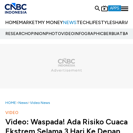
APPS
HOME
MARKET
MY MONEY
NEWS
TECH
LIFESTYLE
SHARIA
E
RESEARCH
OPINION
PHOTO
VIDEO
INFOGRAPHIC
BERBUATBAIK.
HOME
News
Video News
VIDEO
Video: Waspada! Ada Risiko Cuaca
Ekstrem Selama 3 Hari Ke Depan