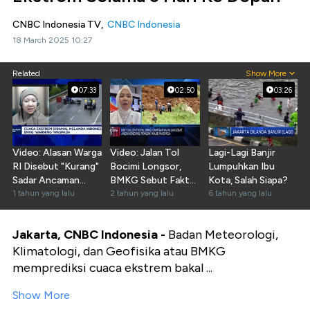
CNBC Indonesia TV,
CNBC Indonesia
18 March 2025 10:27
Related
Show More
07:33
02:50
03:26
Video: Alasan Warga
Video: Jalan Tol
Lagi-Lagi Banjir
RI Disebut "Kurang"
Bocimi Longsor,
Lumpuhkan Ibu
Sadar Ancaman
BMKG Sebut Faktor
Kota, Salah Siapa?
Cuaca Ekstrem
1 tahun yang lalu
Cuaca Jadi Pemicu
2 tahun yang lalu
6 tahun yang lalu
Jakarta, CNBC Indonesia -
Badan Meteorologi,
Klimatologi, dan Geofisika atau BMKG
memprediksi cuaca ekstrem bakal ...
Show More