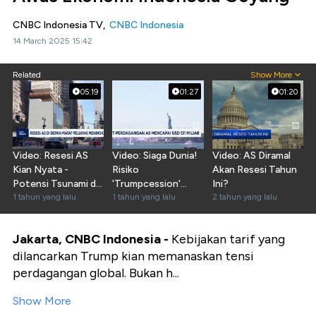
CNBC Indonesia TV,
CNBC Indonesia
14 March 2025 15:42
Related
Show More
05:19
01:27
01:20
Video: Resesi AS
Video: Siaga Dunia!
Video: AS Diramal
Kian Nyata -
Risiko
Akan Resesi Tahun
Potensi Tsunami di
'Trumpcession'
Ini?
Bandara Kulon
1 tahun yang lalu
Meningkat
1 tahun yang lalu
2 tahun yang lalu
Progo
Jakarta, CNBC Indonesia -
Kebijakan tarif yang
dilancarkan Trump kian memanaskan tensi
perdagangan global. Bukan h...
Show More