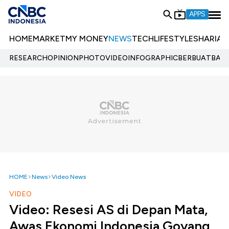
APPS
HOME
MARKET
MY MONEY
NEWS
TECH
LIFESTYLE
SHARIA
E
RESEARCH
OPINION
PHOTO
VIDEO
INFOGRAPHIC
BERBUATBAIK.
HOME
News
Video News
VIDEO
Video: Resesi AS di Depan Mata,
Awas Ekonomi Indonesia Goyang