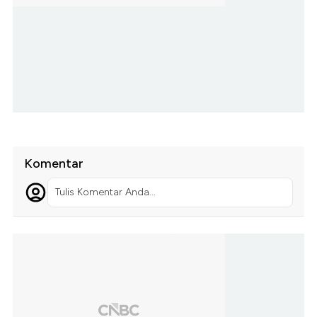
Komentar
Tulis Komentar Anda...