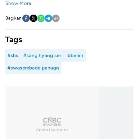
Show More
Bagikan:
Tags
#shs
#sang hyang seri
#benih
#swasembada panagn