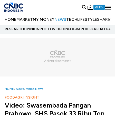
APPS
HOME
MARKET
MY MONEY
NEWS
TECH
LIFESTYLE
SHARIA
E
RESEARCH
OPINION
PHOTO
VIDEO
INFOGRAPHIC
BERBUATBAIK.
HOME
News
Video News
FOODAGRI INSIGHT
Video: Swasembada Pangan
Prabowo, SHS Pasok 33 Ribu Ton