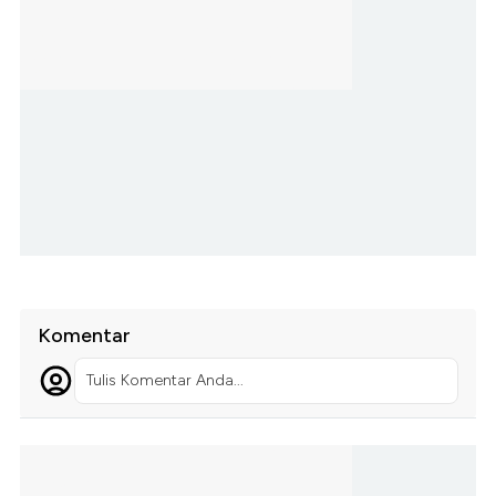
Komentar
Tulis Komentar Anda...