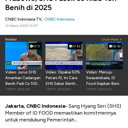
Benih di 2025
CNBC Indonesia TV,
CNBC Indonesia
13 March 2025 10:57
Related
Show More
07:11
07:45
08:50
Video: Jurus SHS
Video: Dipakai 50%
Video: Menuju
Amankan Cadangan
Petani RI, Ini Cara
Swasembada, ID
Benih Padi Cs 100
SHS Sebar Benih
Food Siapkan Benih
Ribu Ton di 2026
1 tahun yang lalu
Bersertifikat
1 tahun yang lalu
Padi Bersertifikat
1 tahun yang lalu
Jakarta, CNBC Indonesia-
Sang Hyang Seri (SHS)
Member of ID FOOD memastikan komitmennya
untuk mendukung Pemerintah...