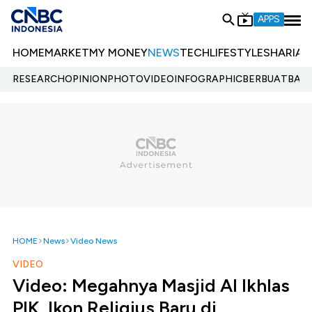
APPS
HOME
MARKET
MY MONEY
NEWS
TECH
LIFESTYLE
SHARIA
E
RESEARCH
OPINION
PHOTO
VIDEO
INFOGRAPHIC
BERBUATBAIK.
HOME
News
Video News
VIDEO
Video: Megahnya Masjid Al Ikhlas
PIK, Ikon Religius Baru di