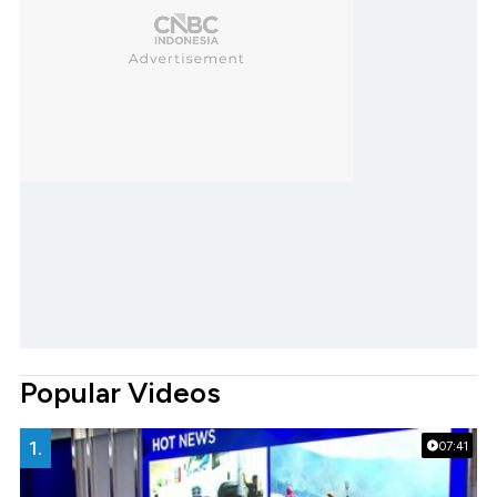
Popular Videos
1.
07:41