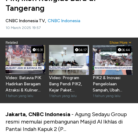
Tangerang
CNBC Indonesia TV,
CNBC Indonesia
10 March 2025 19:57
Related
Show More
15:31
04:17
06:44
Video: Batavia PIK
Video: Program
PIK2 & Inovasi
Hadirkan Beragam
Bang Pendi PIK2,
Pengelolaan
Atraksi & Kuliner
Kejar Paket
Sampah, Ubah
Ramadan
1 tahun yang lalu
Penyetaraan
1 tahun yang lalu
Plastik Jadi BBM
1 tahun yang lalu
Pendidikan
Alternatif
Jakarta, CNBC Indonesia
- Agung Sedayu Group
resmi memulai pembangunan Masjid Al Ikhlas di
Pantai Indah Kapuk 2 (P...