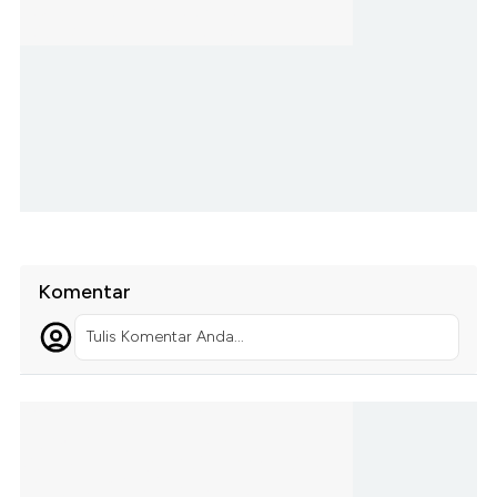
Komentar
Tulis Komentar Anda...