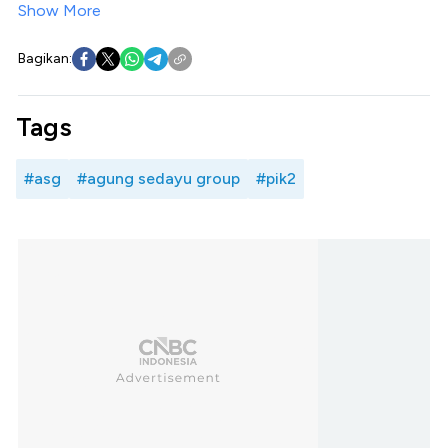
Show More
Bagikan:
Tags
#asg
#agung sedayu group
#pik2