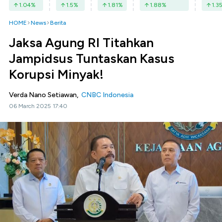
1.04
%
1.5
%
1.81
%
1.88
%
1.3
HOME
News
Berita
Jaksa Agung RI Titahkan
Jampidsus Tuntaskan Kasus
Korupsi Minyak!
Verda Nano Setiawan,
CNBC Indonesia
06 March 2025 17:40