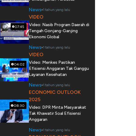
News
1 tahun yang lalu
VIDEO
Video: Nasib Program Daerah di
07:45
Tengah Gonjang-Ganjing
Ekonomi Global
News
1 tahun yang lalu
VIDEO
Video: Menkes Pastikan
04:02
Efisiensi Anggaran Tak Ganggu
Layanan Kesehatan
News
1 tahun yang lalu
ECONOMIC OUTLOOK
2025
08:30
Video: DPR Minta Masyarakat
Tak Khawatir Soal Efisiensi
Anggaran
News
1 tahun yang lalu