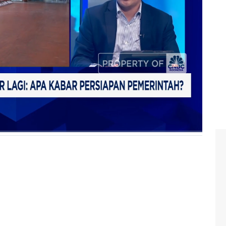
 Syaiful Huda menuturkan meski ada efisiensi anggaran,
 mudik lebaran, khususnya terkait perbaikan jalan arteri
inka bersama Deputi Infrastruktur Dasar Kemenko
 Rachmat Kaimuddin dan Wakil Ketua Komisi V DPR RI
ndonesia, Selasa (04/03/2025).