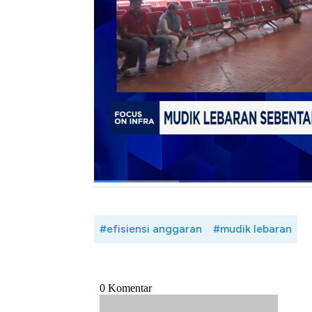
Sementara itu, Wakil Ketua Komisi V DPR RI
namun tidak akan menganggu persiapan jelang
maupun tol.
Selengkapnya saksikan dialog Bunga C
Infrastruktur & Pembangunan Kewilayahan
Syaiful Huda di Program Evening Up CNBC I
Bagikan:
#efisiensi anggaran
#mudik lebaran