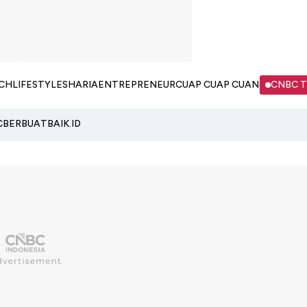
CH
LIFESTYLE
SHARIA
ENTREPRENEUR
CUAP CUAP CUAN
CNBC 
C
BERBUATBAIK.ID