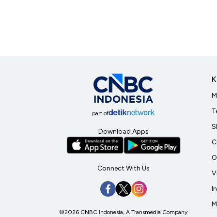
K
M
T
part of
S
Download Apps
C
O
Connect With Us
V
I
M
©2026 CNBC Indonesia, A Transmedia Company