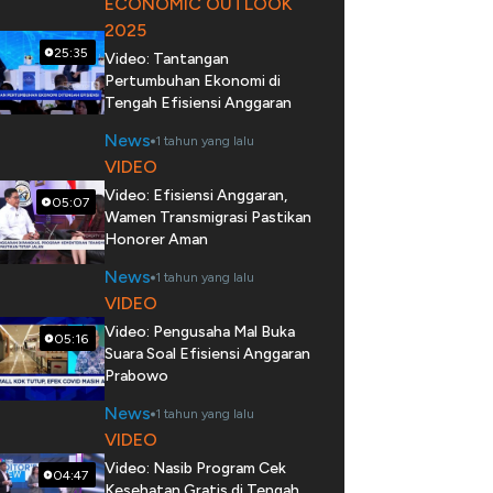
ECONOMIC OUTLOOK
2025
25:35
Video: Tantangan
Pertumbuhan Ekonomi di
Tengah Efisiensi Anggaran
News
1 tahun yang lalu
VIDEO
Video: Efisiensi Anggaran,
05:07
Wamen Transmigrasi Pastikan
Honorer Aman
News
1 tahun yang lalu
VIDEO
Video: Pengusaha Mal Buka
05:16
Suara Soal Efisiensi Anggaran
Prabowo
News
1 tahun yang lalu
VIDEO
Video: Nasib Program Cek
04:47
Kesehatan Gratis di Tengah