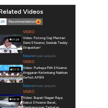
Related Videos
All
Recommendation
VIDEO
Video: Potong Gaji Menteri
01:28
Demi Efisiensi, Seskab Teddy:
Dirapatkan!
News
4 bulan yang lalu
VIDEO
Video: Purbaya Pilih Efisiensi
01:13
Anggaran Ketimbang Naikkan
Defisit APBN
News
4 bulan yang lalu
VIDEO
Video: Bupati Nagan Raya
08:19
Sebut Efisiensi Berat,
Pembangunan Terbatas