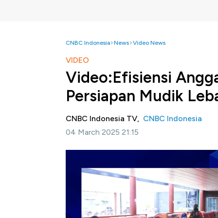
CNBC Indonesia
News
Video News
VIDEO
Video:Efisiensi Angg
Persiapan Mudik Leb
CNBC Indonesia TV,
CNBC Indonesia
04 March 2025 21:15
Jakarta, CNBC Indonesia
- Sejumlah persi
Seperti apa?
Deputi Infrastruktur Dasar Kemenko Infra
mengungkapkan sejumlah persiapan infrast
jalan untuk dilewati angkutan mudik hingga 