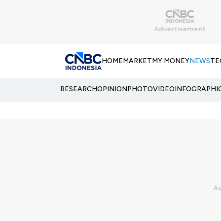
HOME
MARKET
MY MONEY
NEWS
TE
RESEARCH
OPINION
PHOTO
VIDEO
INFOGRAPHI