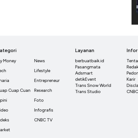
ategori
Layanan
Info
y Money
News
berbuatbaik.id
Tent
Pasangmata
Redak
ech
Lifestyle
Adsmart
Pedom
detikEvent
Karir
haria
Entrepreneur
Trans Snow World
Discl
uap Cuap Cuan
Research
Trans Studio
CNBC 
pini
Foto
ideo
Infografis
ndeks
CNBC TV
arket