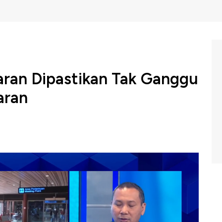
aran Dipastikan Tak Ganggu
aran
apan dilakukan pemerintah jelang mudik lebaran 2025.
struktur & Pembangunan Kewilayahan Rachmat Kaimuddin
ruktur jelang mudik lebaran 2025, seperti kemantapan
mitigasi bencana.