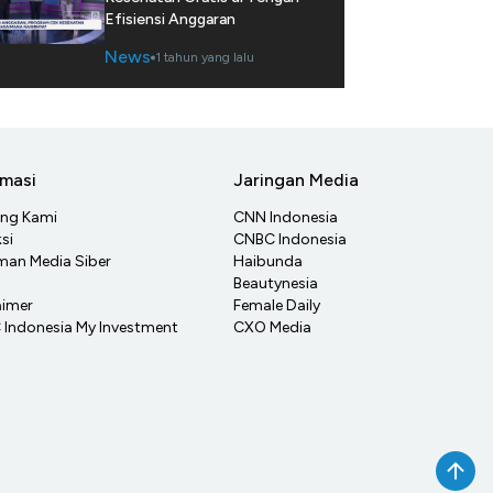
Efisiensi Anggaran
News
1 tahun yang lalu
rmasi
Jaringan Media
ang Kami
CNN Indonesia
si
CNBC Indonesia
an Media Siber
Haibunda
Beautynesia
aimer
Female Daily
Indonesia My Investment
CXO Media