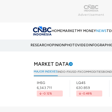
HOME
MARKET
MY MONEY
NEWS
TE
RESEARCH
OPINION
PHOTO
VIDEO
INFOGRAPHI
MARKET DATA
MAJOR INDEXES
INDO-FX
USD-FX
COMMODITIES
BOND
IHSG
LQ45
6,343.711
630.859
-0.12
%
-0.49
%