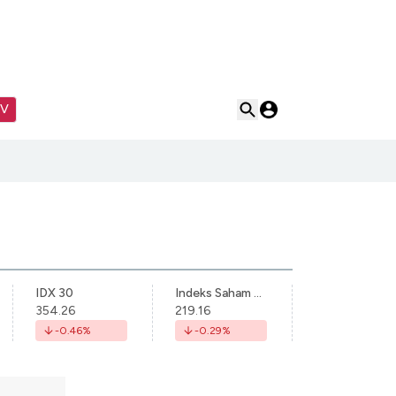
TV
IDX 30
Indeks Saham Syariah Indonesia
354.26
219.16
-0.46
%
-0.29
%