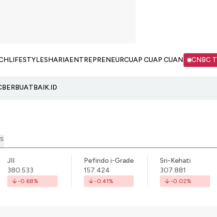
CH
LIFESTYLE
SHARIA
ENTREPRENEUR
CUAP CUAP CUAN
CNBC 
C
BERBUATBAIK.ID
S
JII
Pefindo i-Grade
Sri-Kehati
380.533
157.424
307.881
-0.68
%
-0.41
%
-0.02
%