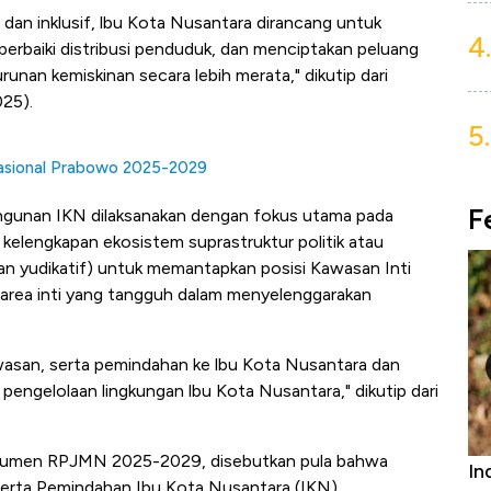
an inklusif, lbu Kota Nusantara dirancang untuk
4.
erbaiki distribusi penduduk, dan menciptakan peluang
unan kemiskinan secara lebih merata," dikutip dari
25).
5.
Nasional Prabowo 2025-2029
F
unan IKN dilaksanakan dengan fokus utama pada
elengkapan ekosistem suprastruktur politik atau
, dan yudikatif) untuk memantapkan posisi Kawasan Inti
 area inti yang tangguh dalam menyelenggarakan
asan, serta pemindahan ke lbu Kota Nusantara dan
engelolaan lingkungan lbu Kota Nusantara," dikutip dari
 dokumen RPJMN 2025-2029, disebutkan pula bahwa
Bangkit dari Kubur! Bisnis Furniture &
In
rta Pemindahan Ibu Kota Nusantara (IKN)