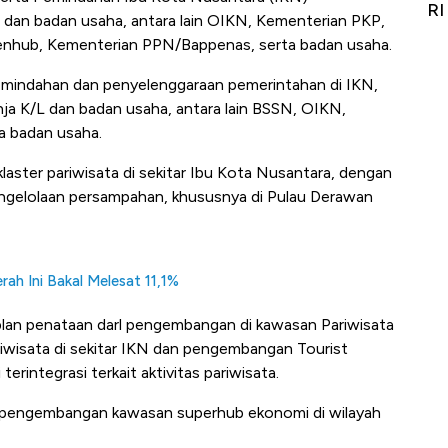
Alas Kaki Tumbuh Double Digit
RI
 dan badan usaha, antara lain OIKN, Kementerian PKP,
hub, Kementerian PPN/Bappenas, serta badan usaha.
emindahan dan penyelenggaraan pemerintahan di IKN,
nja K/L dan badan usaha, antara lain BSSN, OIKN,
a badan usaha.
ter pariwisata di sekitar Ibu Kota Nusantara, dengan
ngelolaan persampahan, khususnya di Pulau Derawan
h Ini Bakal Melesat 11,1%
lan penataan darl pengembangan di kawasan Pariwisata
isata di sekitar IKN dan pengembangan Tourist
erintegrasi terkait aktivitas pariwisata.
pengembangan kawasan superhub ekonomi di wilayah