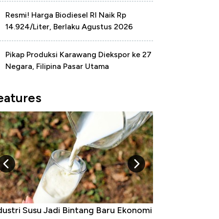
Resmi! Harga Biodiesel RI Naik Rp
14.924/Liter, Berlaku Agustus 2026
Pikap Produksi Karawang Diekspor ke 27
Negara, Filipina Pasar Utama
eatures
dustri Susu Jadi Bintang Baru Ekonomi
5 Raja Ekonomi 