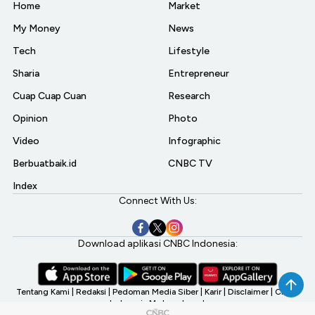
Home
Market
My Money
News
Tech
Lifestyle
Sharia
Entrepreneur
Cuap Cuap Cuan
Research
Opinion
Photo
Video
Infographic
Berbuatbaik.id
CNBC TV
Index
Connect With Us:
Download aplikasi CNBC Indonesia:
Tentang Kami
|
Redaksi
|
Pedoman Media Siber
|
Karir
|
Disclaimer
|
CNBC
Indonesia My Investment
©2026 CNBC Indonesia, A Transmedia Company