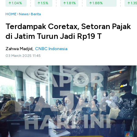
1.04
%
1.5
%
1.81
%
1.88
%
1.3
HOME
News
Berita
Terdampak Coretax, Setoran Pajak
di Jatim Turun Jadi Rp19 T
Zahwa Madjid,
CNBC Indonesia
03 March 2025 11:45