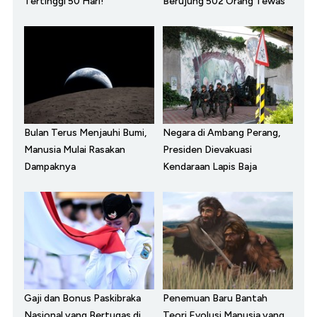
Tertinggi 50 Hari!
Berujung 502 Orang Tewas
Bulan Terus Menjauhi Bumi,
Negara di Ambang Perang,
Manusia Mulai Rasakan
Presiden Dievakuasi
Dampaknya
Kendaraan Lapis Baja
Gaji dan Bonus Paskibraka
Penemuan Baru Bantah
Nasional yang Bertugas di
Teori Evolusi Manusia yang