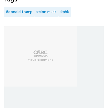
#donald trump
#elon musk
#phk