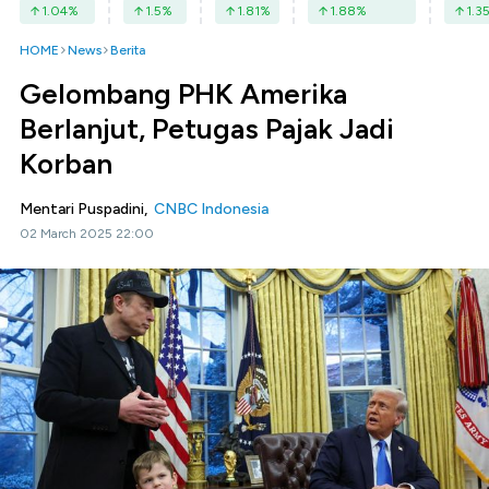
1.04
%
1.5
%
1.81
%
1.88
%
1.3
HOME
News
Berita
Gelombang PHK Amerika
Berlanjut, Petugas Pajak Jadi
Korban
Mentari Puspadini,
CNBC Indonesia
02 March 2025 22:00