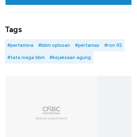
Tags
#pertamina
#bbm oplosan
#pertamax
#ron 92
#tata niaga bbm
#kejaksaan agung