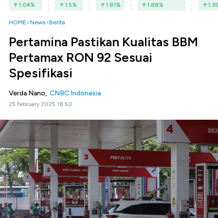
1.04
%
1.5
%
1.81
%
1.88
%
1.3
HOME
News
Berita
Pertamina Pastikan Kualitas BBM
Pertamax RON 92 Sesuai
Spesifikasi
Verda Nano,
CNBC Indonesia
25 February 2025 18:50