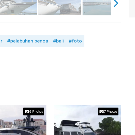
ar
#pelabuhan benoa
#bali
#foto
6 Photos
7 Photos