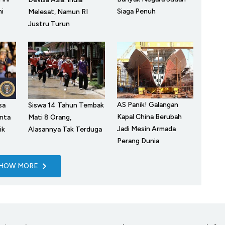
ni
Siaga Penuh
Melesat, Namun RI
Justru Turun
AS Panik! Galangan
sa
Siswa 14 Tahun Tembak
Kapal China Berubah
nta
Mati 8 Orang,
Jadi Mesin Armada
ik
Alasannya Tak Terduga
Perang Dunia
HOW MORE