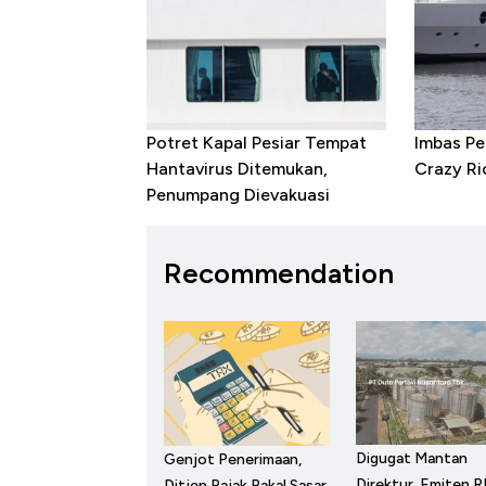
Potret Kapal Pesiar Tempat
Imbas Pe
Hantavirus Ditemukan,
Crazy Ri
Penumpang Dievakuasi
Recommendation
Digugat Mantan
Genjot Penerimaan,
Direktur, Emiten RI
Ditjen Pajak Bakal Sasar