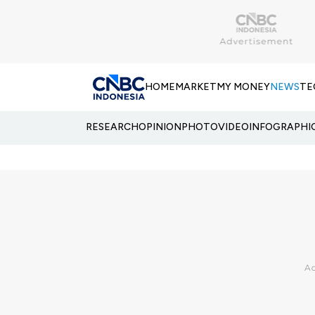
HOME
MARKET
MY MONEY
NEWS
TE
RESEARCH
OPINION
PHOTO
VIDEO
INFOGRAPHI