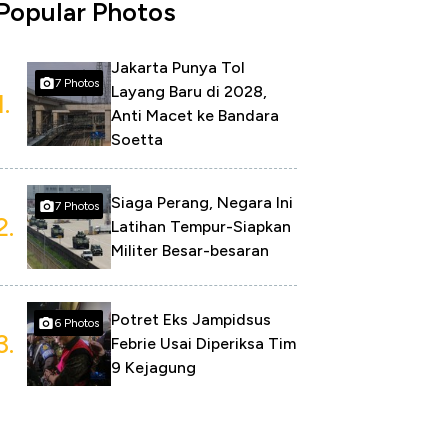
Popular Photos
Jakarta Punya Tol
7 Photos
Layang Baru di 2028,
1.
Anti Macet ke Bandara
Soetta
Siaga Perang, Negara Ini
7 Photos
2.
Latihan Tempur-Siapkan
Militer Besar-besaran
Potret Eks Jampidsus
6 Photos
3.
Febrie Usai Diperiksa Tim
9 Kejagung