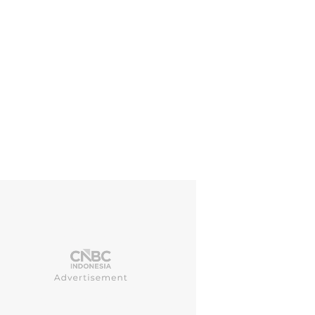
rhasilan ini semakin mengukuhkan Pelabuhan Benoa sebagai destinasi 
momentum bersejarah dalam perjalanan menjadi Home Port Tourism di 
 Milik Negara (BUMN) Erick Thohir dalam keterangannya, Sabtu (22/2
ebagai langkah besar dalam pengembangan sektor maritim dan pariwis