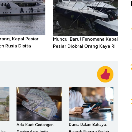
rang, Kapal Pesiar
Muncul Baru! Fenomena Kapal
ch Rusia Disita
Pesiar Diobral Orang Kaya RI
Dunia Dalam Bahaya,
Adu Kuat Cadangan
 Ini
Banyak Negara Sudah
Devisa Asia: India