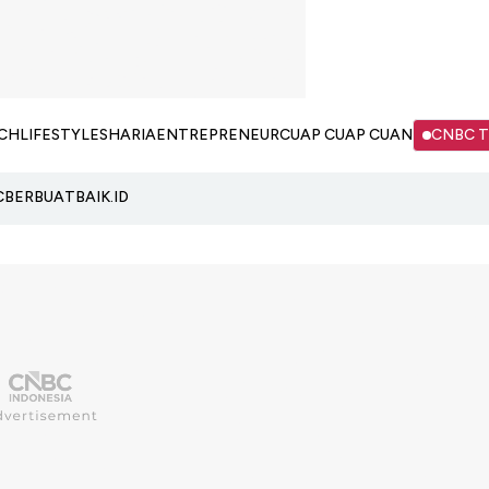
CH
LIFESTYLE
SHARIA
ENTREPRENEUR
CUAP CUAP CUAN
CNBC 
C
BERBUATBAIK.ID