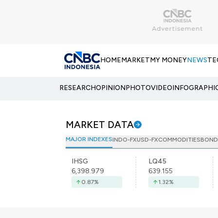
HOME
MARKET
MY MONEY
NEWS
TE
RESEARCH
OPINION
PHOTO
VIDEO
INFOGRAPHI
MARKET DATA
MAJOR INDEXES
INDO-FX
USD-FX
COMMODITIES
BOND
IHSG
LQ45
6,398.979
639.155
0.87
%
1.32
%