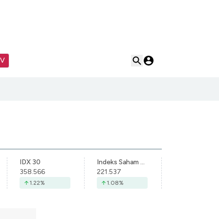
TV
IDX 30
Indeks Saham Syariah Indonesia
358.566
221.537
1.22
%
1.08
%