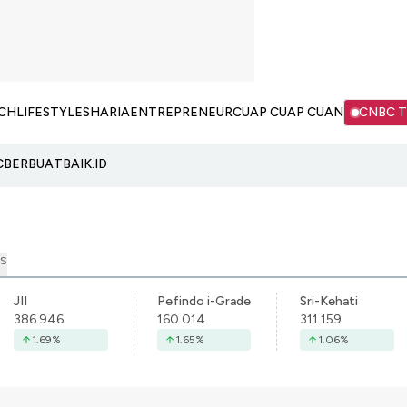
CH
LIFESTYLE
SHARIA
ENTREPRENEUR
CUAP CUAP CUAN
CNBC 
C
BERBUATBAIK.ID
S
JII
Pefindo i-Grade
Sri-Kehati
386.946
160.014
311.159
1.69
%
1.65
%
1.06
%