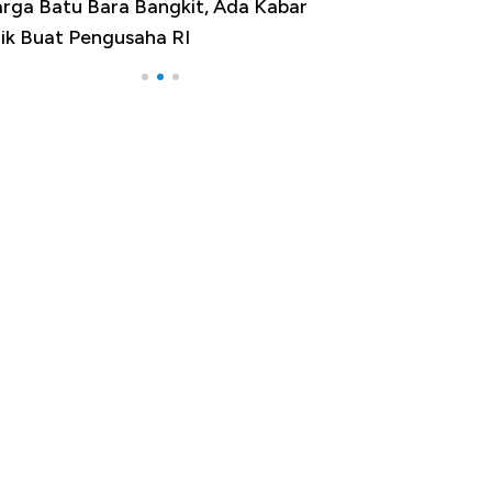
rga Batu Bara Bangkit, Ada Kabar
Harga Emas Jatu
ik Buat Pengusaha RI
Apa yang Sebena