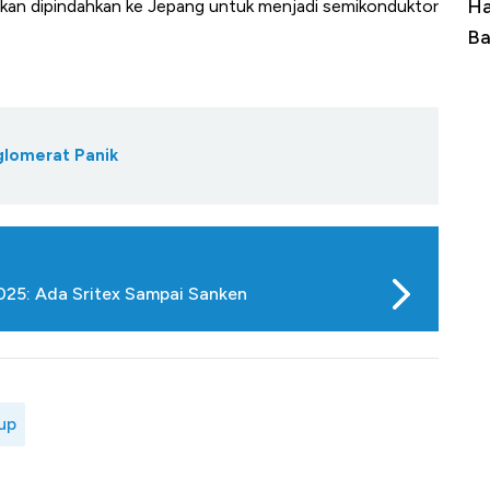
Ini Kekuatan Uang Embraer Kuasai
Ha
i akan dipindahkan ke Jepang untuk menjadi semikonduktor
Langit Dunia, Pembunuh Boeing-Airbus?
Ba
glomerat Panik
2025: Ada Sritex Sampai Sanken
up