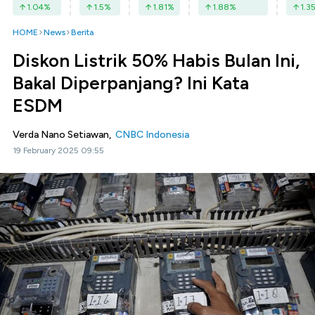
1.04
%
1.5
%
1.81
%
1.88
%
1.3
HOME
News
Berita
Diskon Listrik 50% Habis Bulan Ini,
Bakal Diperpanjang? Ini Kata
ESDM
Verda Nano Setiawan,
CNBC Indonesia
19 February 2025 09:55