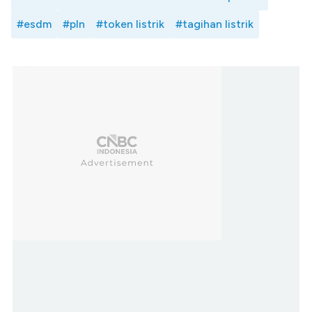
#esdm
#pln
#token listrik
#tagihan listrik