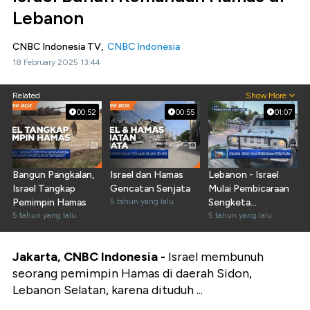
Lebanon
CNBC Indonesia TV,
CNBC Indonesia
18 February 2025 13:44
Related
Show More
00:52
00:55
01:07
Bangun Pangkalan,
Israel dan Hamas
Lebanon - Israel
Israel Tangkap
Gencatan Senjata
Mulai Pembicaraan
Pemimpin Hamas
5 tahun yang lalu
Sengketa
5 tahun yang lalu
Perbatasan
5 tahun yang lalu
Jakarta, CNBC Indonesia -
Israel membunuh
seorang pemimpin Hamas di daerah Sidon,
Lebanon Selatan, karena dituduh ...