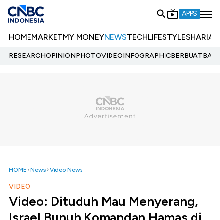
APPS
HOME
MARKET
MY MONEY
NEWS
TECH
LIFESTYLE
SHARIA
E
RESEARCH
OPINION
PHOTO
VIDEO
INFOGRAPHIC
BERBUATBAIK.
HOME
News
Video News
VIDEO
Video: Dituduh Mau Menyerang,
Israel Bunuh Komandan Hamas di