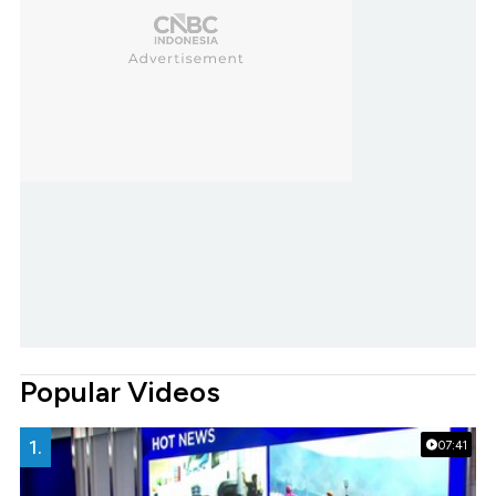
Popular Videos
1.
07:41