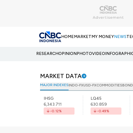
HOME
MARKET
MY MONEY
NEWS
TE
RESEARCH
OPINION
PHOTO
VIDEO
INFOGRAPHI
MARKET DATA
MAJOR INDEXES
INDO-FX
USD-FX
COMMODITIES
BOND
IHSG
LQ45
6,343.711
630.859
-0.12
%
-0.49
%