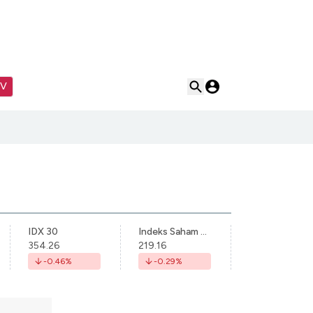
TV
IDX 30
Indeks Saham Syariah Indonesia
354.26
219.16
-0.46
%
-0.29
%