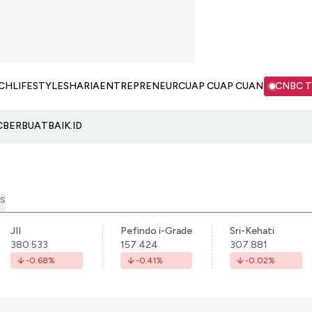
CH
LIFESTYLE
SHARIA
ENTREPRENEUR
CUAP CUAP CUAN
CNBC 
C
BERBUATBAIK.ID
S
JII
Pefindo i-Grade
Sri-Kehati
380.533
157.424
307.881
-0.68
%
-0.41
%
-0.02
%