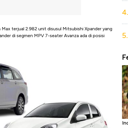
4.
 Max terjual 2.982 unit disusul Mitsubishi Xpander yang
5.
Xpander di segmen MPV 7-seater Avanza ada di posisi
F
Bangkit dari Kubur! Bisnis Furniture &
In