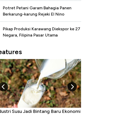
Potret Petani Garam Bahagia Panen
Berkarung-karung Rejeki El Nino
Pikap Produksi Karawang Diekspor ke 27
Negara, Filipina Pasar Utama
eatures
dustri Susu Jadi Bintang Baru Ekonomi
5 Raja Ekonomi 