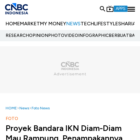
APPS
HOME
MARKET
MY MONEY
NEWS
TECH
LIFESTYLE
SHARIA
E
RESEARCH
OPINION
PHOTO
VIDEO
INFOGRAPHIC
BERBUATBAIK.
HOME
News
Foto News
FOTO
Proyek Bandara IKN Diam-Diam
Mau Rampung, Penampakannya