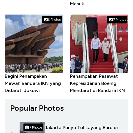
Masuk
6 Photos
7 Photos
Begini Penampakan
Penampakan Pesawat
Mewah Bandara IKN yang
Kepresidenan Boeing
Didarati Jokowi
Mendarat di Bandara IKN
Popular Photos
Jakarta Punya Tol Layang Baru di
7 Photos