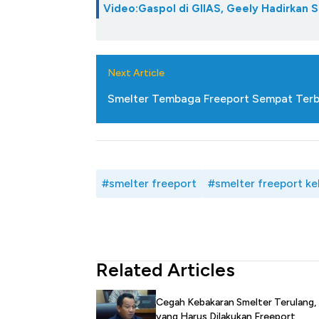
Video:Gaspol di GIIAS, Geely Hadirkan 
Next Article
Smelter Tembaga Freeport Sempat Terbak
#smelter freeport
#smelter freeport k
Related Articles
Cegah Kebakaran Smelter Terulang, 
yang Harus Dilakukan Freeport