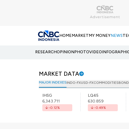
HOME
MARKET
MY MONEY
NEWS
TE
RESEARCH
OPINION
PHOTO
VIDEO
INFOGRAPHI
MARKET DATA
MAJOR INDEXES
INDO-FX
USD-FX
COMMODITIES
BOND
IHSG
LQ45
6,343.711
630.859
-0.12
%
-0.49
%