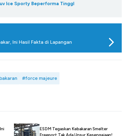
Suv Ice Sporty Beperforma TinggI
ar, Ini Hasil Fakta di Lapangan
ebakaran
#force majeure
ESDM Tegaskan Kebakaran Smelter
Ini
Freeport Tak Ada Unsur Kesengajaan!