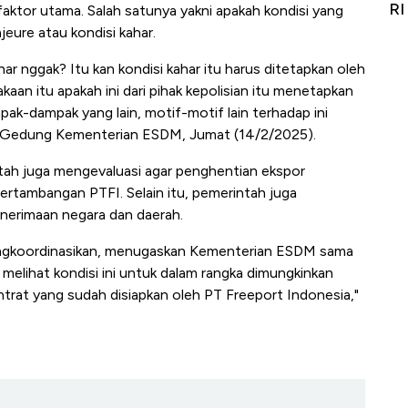
Alas Kaki Tumbuh Double Digit
RI
ktor utama. Salah satunya yakni apakah kondisi yang
jeure atau kondisi kahar.
har nggak? Itu kan kondisi kahar itu harus ditetapkan oleh
aan itu apakah ini dari pihak kepolisian itu menetapkan
pak-dampak yang lain, motif-motif lain terhadap ini
 di Gedung Kementerian ESDM, Jumat (14/2/2025).
intah juga mengevaluasi agar penghentian ekspor
ertambangan PTFI. Selain itu, pemerintah juga
erimaan negara dan daerah.
ngkoordinasikan, menugaskan Kementerian ESDM sama
elihat kondisi ini untuk dalam rangka dimungkinkan
trat yang sudah disiapkan oleh PT Freeport Indonesia,"