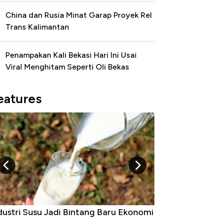
China dan Rusia Minat Garap Proyek Rel
Trans Kalimantan
Penampakan Kali Bekasi Hari Ini Usai
Viral Menghitam Seperti Oli Bekas
eatures
dustri Susu Jadi Bintang Baru Ekonomi
5 Raja Ekonomi 