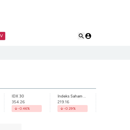
TV
IDX 30
Indeks Saham Syariah Indonesia
354.26
219.16
-0.46
%
-0.29
%