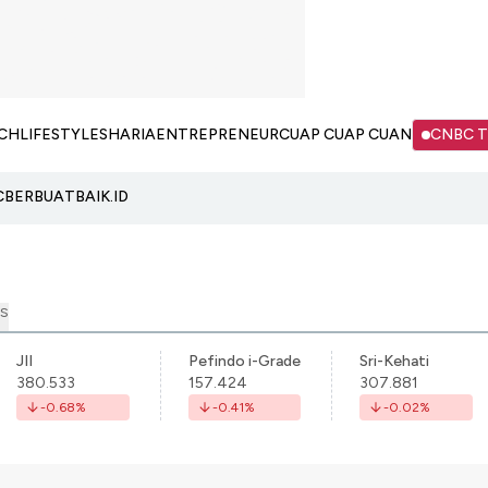
CH
LIFESTYLE
SHARIA
ENTREPRENEUR
CUAP CUAP CUAN
CNBC 
C
BERBUATBAIK.ID
S
JII
Pefindo i-Grade
Sri-Kehati
380.533
157.424
307.881
-0.68
%
-0.41
%
-0.02
%