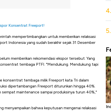
4.
spor Konsentrat Freeport!
5.
merintah mempertimbangkan untuk memberikan relaksasi
ort Indonesia yang sudah berakhir sejak 31 Desember
F
belum memberikan rekomendasi ekspor tersebut. Yang
or konsentrat tembaga PTFI. "Mendukung. Mendukung tapi
e konsentrat tembaga milik Freeport kata Tri dalam
uksi dipertambangan Freeport diturunkan hingga 40%.
rin sempat maintenance sampai produksinya turun 40%,"
Bangkit dari Kubur! Bisnis Furniture &
In
anjung menyampaikan bahwa keputusan mengenai relaksasi