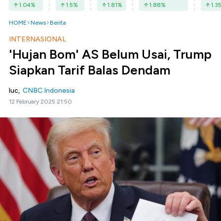
1.04
%
1.5
%
1.81
%
1.88
%
1.3
HOME
News
Berita
INTERNASIONAL
'Hujan Bom' AS Belum Usai, Trump
Siapkan Tarif Balas Dendam
luc,
CNBC Indonesia
12 February 2025 21:50