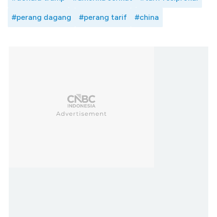
#perang dagang
#perang tarif
#china