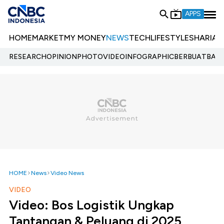
APPS
HOME
MARKET
MY MONEY
NEWS
TECH
LIFESTYLE
SHARIA
E
RESEARCH
OPINION
PHOTO
VIDEO
INFOGRAPHIC
BERBUATBAIK.
HOME
News
Video News
VIDEO
Video: Bos Logistik Ungkap
Tantangan & Peluang di 2025