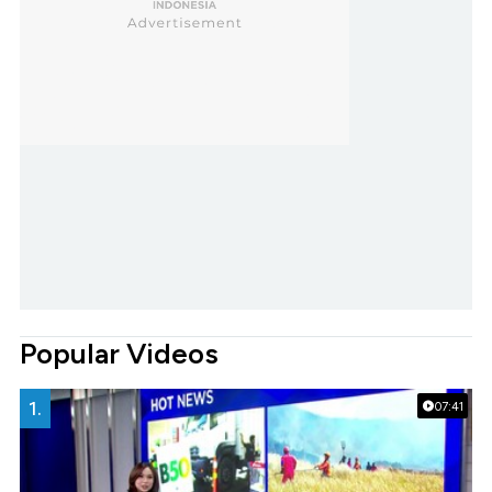
Popular Videos
1.
07:41