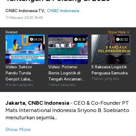
CNBC Indonesia TV,
CNBC Indonesia
11 February 2025 19:45
Related
Show More
04:04
06:39
00:52
Video: Sektor
Video: Potensi
5 Raksasa Logistik
Pandu Tunda
Bisnis Logistik di
Penguasa Samudra
Genjot Laba,
Tengah Ancaman
7 tahun yang lalu
Peluang dari
8 bulan yang lalu
Perang Dagang
1 tahun yang lalu
Wilayah Baru
Jakarta, CNBC Indonesia
- CEO & Co-Founder PT
Mats International Indonesia Sriyono B. Soebianto
menuturkan sejumla...
Show More