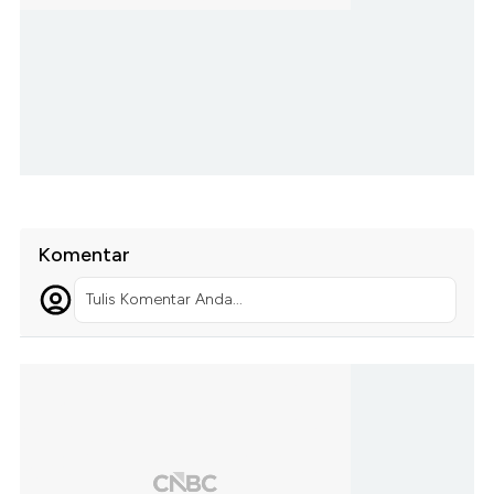
Komentar
Tulis Komentar Anda...