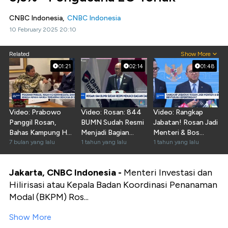
CNBC Indonesia,
CNBC Indonesia
10 February 2025 20:10
Related
Show More
01:21
02:14
01:48
Video: Prabowo
Video: Rosan: 844
Video: Rangkap
Panggil Rosan,
BUMN Sudah Resmi
Jabatan! Rosan Jadi
Bahas Kampung Haji
Menjadi Bagian
Menteri & Bos
hingga Hunian
7 bulan yang lalu
Danantara
1 tahun yang lalu
Danantara
1 tahun yang lalu
Bencana
Jakarta, CNBC Indonesia -
Menteri Investasi dan
Hilirisasi atau Kepala Badan Koordinasi Penanaman
Modal (BKPM) Ros...
Show More