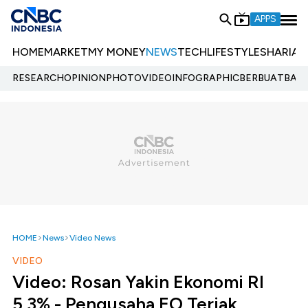
APPS
HOME
MARKET
MY MONEY
NEWS
TECH
LIFESTYLE
SHARIA
E
RESEARCH
OPINION
PHOTO
VIDEO
INFOGRAPHIC
BERBUATBAIK.
HOME
News
Video News
VIDEO
Video: Rosan Yakin Ekonomi RI
5,3% - Pengusaha EO Teriak