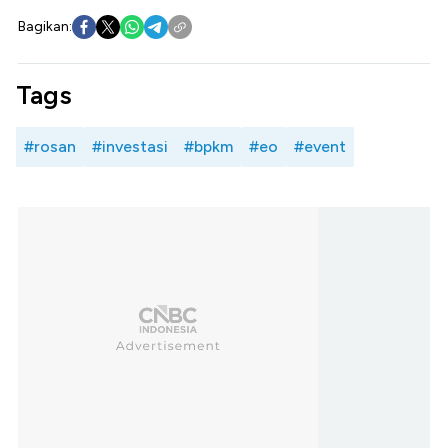
Bagikan:
Tags
#rosan
#investasi
#bpkm
#eo
#event