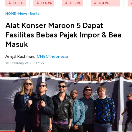
-0.12
%
-0.49
%
-0.68
%
-0.41
%
HOME
News
Berita
Alat Konser Maroon 5 Dapat
Fasilitas Bebas Pajak Impor & Bea
Masuk
Arrijal Rachman,
CNBC Indonesia
10 February 2025 07:55