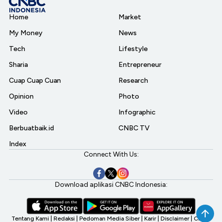
Home
Market
My Money
News
Tech
Lifestyle
Sharia
Entrepreneur
Cuap Cuap Cuan
Research
Opinion
Photo
Video
Infographic
Berbuatbaik.id
CNBC TV
Index
Connect With Us:
Download aplikasi CNBC Indonesia:
Tentang Kami
|
Redaksi
|
Pedoman Media Siber
|
Karir
|
Disclaimer
|
CNBC