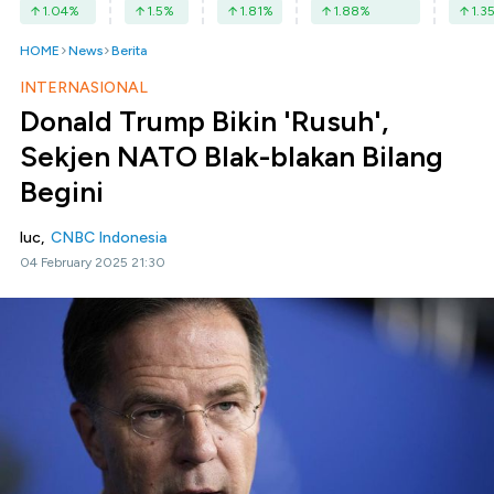
1.04
%
1.5
%
1.81
%
1.88
%
1.3
HOME
News
Berita
INTERNASIONAL
Donald Trump Bikin 'Rusuh',
Sekjen NATO Blak-blakan Bilang
Begini
luc,
CNBC Indonesia
04 February 2025 21:30