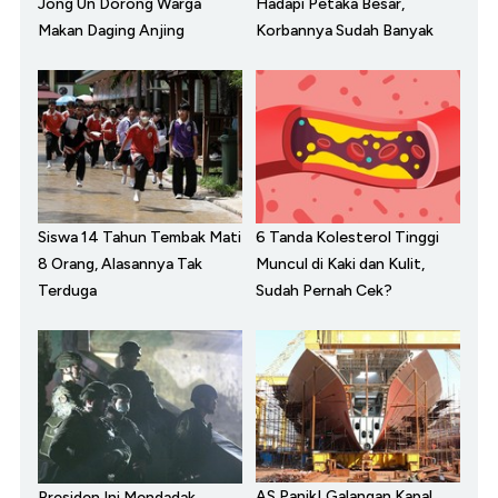
Jong Un Dorong Warga
Hadapi Petaka Besar,
Makan Daging Anjing
Korbannya Sudah Banyak
Siswa 14 Tahun Tembak Mati
6 Tanda Kolesterol Tinggi
8 Orang, Alasannya Tak
Muncul di Kaki dan Kulit,
Terduga
Sudah Pernah Cek?
AS Panik! Galangan Kapal
Presiden Ini Mendadak