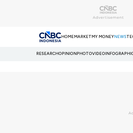
HOME
MARKET
MY MONEY
NEWS
TE
RESEARCH
OPINION
PHOTO
VIDEO
INFOGRAPHI