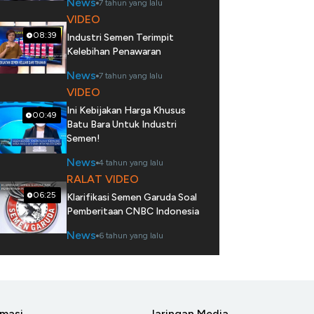
News
7 tahun yang lalu
VIDEO
08:39
Industri Semen Terimpit
Kelebihan Penawaran
News
7 tahun yang lalu
VIDEO
Ini Kebijakan Harga Khusus
00:49
Batu Bara Untuk Industri
Semen!
News
4 tahun yang lalu
RALAT VIDEO
06:25
Klarifikasi Semen Garuda Soal
Pemberitaan CNBC Indonesia
News
6 tahun yang lalu
rmasi
Jaringan Media