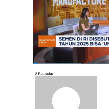
Selengkapnya saksikan dialog Bunga Cinka
Tbk Christian Kartawijaya di Program Manu
Bagikan:
#semen
#indocement