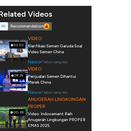
Related Videos
All
Recommendation
VIDEO
02:50
Klarifikasi Semen Garuda Soal
Video Semen China
News
7 tahun yang lalu
VIDEO
09:35
Penjualan Semen Dihantui
Merek China
News
7 tahun yang lalu
ANUGERAH LINGKUNGAN
PROPER
00:38
Video: Indocement Raih
Anugerah Lingkungan PROPER
EMAS 2025