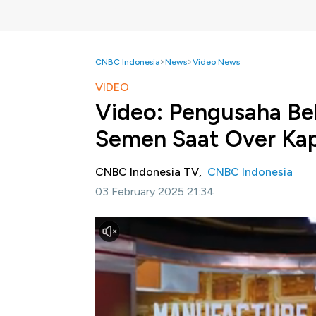
CNBC Indonesia
News
Video News
VIDEO
Video: Pengusaha Be
Semen Saat Over Kap
CNBC Indonesia TV,
CNBC Indonesia
03 February 2025 21:34
Jakarta, CNBC Indonesia
- Pemerintahan 
Menurut Direktur Utama PT Indocement Tungg
menjadi katalis positif bagi industri konst
Christian juga mengungkapkan sejumlah pro
supply. Seperti apa?