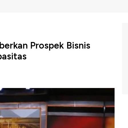
berkan Prospek Bisnis
asitas
Prabowo mencanangkan pembangunan 3 juta rumah.
al Prakasa Tbk Christian Kartawijaya, hal inipun
ruksi dan pendukungnya, termasuk semen.
spek bisnis semen, di saat industri ini mengalami over