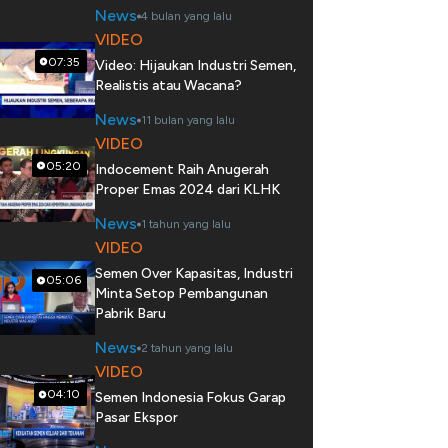
News
4 bulan yang lalu
VIDEO
07:35
Video: Hijaukan Industri Semen,
Realistis atau Wacana?
News
11 bulan yang lalu
VIDEO
05:20
Indocement Raih Anugerah
Proper Emas 2024 dari KLHK
News
1 tahun yang lalu
VIDEO
Semen Over Kapasitas, Industri
05:06
Minta Setop Pembangunan
Pabrik Baru
News
2 tahun yang lalu
VIDEO
04:10
Semen Indonesia Fokus Garap
Pasar Ekspor