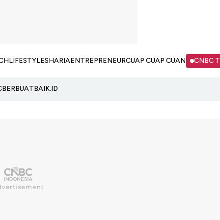
CH
LIFESTYLE
SHARIA
ENTREPRENEUR
CUAP CUAP CUAN
CNBC 
C
BERBUATBAIK.ID