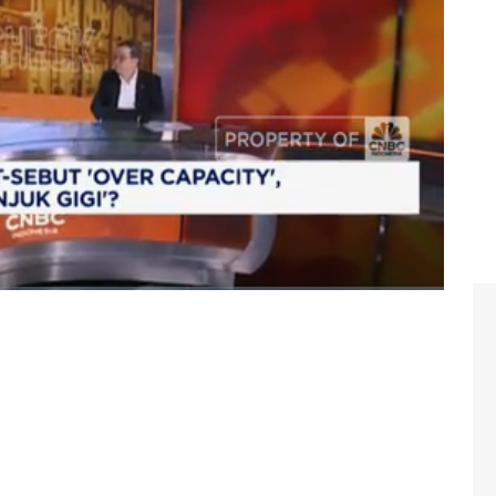
 bersama Direktur Utama PT Indocement Tunggal Prakasa
facture Check CNBC Indonesia, Senin (03/02/2025).