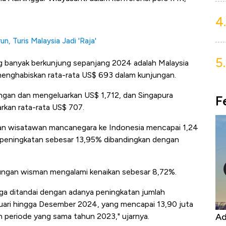
4.
, Turis Malaysia Jadi 'Raja'
5.
 banyak berkunjung sepanjang 2024 adalah Malaysia
enghabiskan rata-rata US$ 693 dalam kunjungan.
jungan dan mengeluarkan US$ 1,712, dan Singapura
F
rkan rata-rata US$ 707.
an wisatawan mancanegara ke Indonesia mencapai 1,24
 peningkatan sebesar 13,95% dibandingkan dengan
ngan wisman mengalami kenaikan sebesar 8,72%.
uga ditandai dengan adanya peningkatan jumlah
nuari hingga Desember 2024, yang mencapai 13,90 juta
Kongo Tutup Keran Ekspor, Harga
Ad
 periode yang sama tahun 2023," ujarnya.