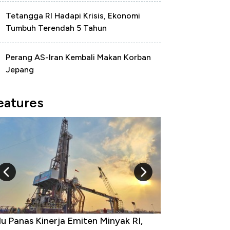
Tetangga RI Hadapi Krisis, Ekonomi
Tumbuh Terendah 5 Tahun
Perang AS-Iran Kembali Makan Korban
Jepang
eatures
u Panas Kinerja Emiten Minyak RI,
10 Provinsi den