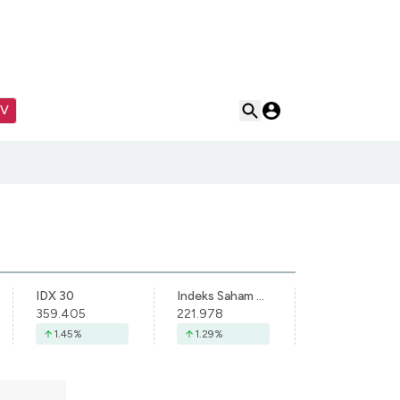
TV
IDX 30
Indeks Saham Syariah Indonesia
359.405
221.978
1.45
%
1.29
%