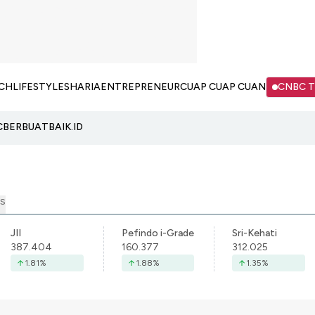
CH
LIFESTYLE
SHARIA
ENTREPRENEUR
CUAP CUAP CUAN
CNBC 
C
BERBUATBAIK.ID
S
JII
Pefindo i-Grade
Sri-Kehati
387.404
160.377
312.025
1.81
%
1.88
%
1.35
%