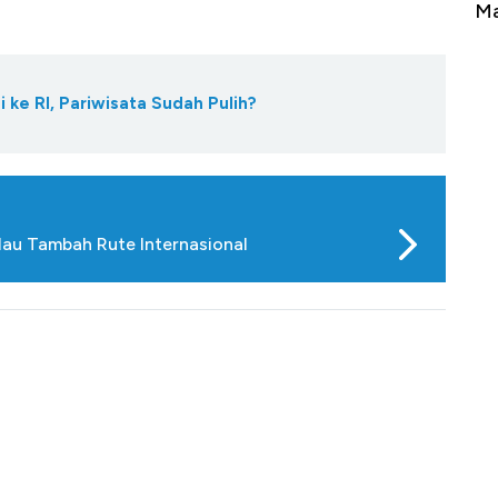
Tembaga Terbang ke Zona Berbahaya
Ma
 ke RI, Pariwisata Sudah Pulih?
au Tambah Rute Internasional