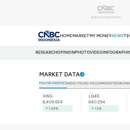
HOME
MARKET
MY MONEY
NEWS
TE
RESEARCH
OPINION
PHOTO
VIDEO
INFOGRAPHI
MARKET DATA
MAJOR INDEXES
INDO-FX
USD-FX
COMMODITIES
BOND
IHSG
LQ45
6,409.654
640.294
1.04
%
1.5
%