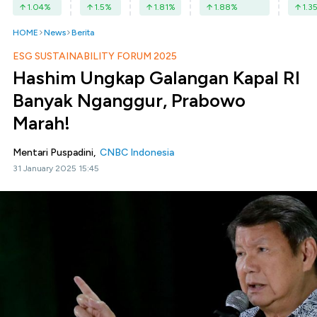
1.04
%
1.5
%
1.81
%
1.88
%
1.3
HOME
News
Berita
ESG SUSTAINABILITY FORUM 2025
Hashim Ungkap Galangan Kapal RI
Banyak Nganggur, Prabowo
Marah!
Mentari Puspadini,
CNBC Indonesia
31 January 2025 15:45