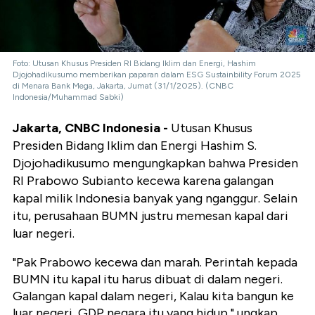
Foto: Utusan Khusus Presiden RI Bidang Iklim dan Energi, Hashim
Djojohadikusumo memberikan paparan dalam ESG Sustainbility Forum 2025
di Menara Bank Mega, Jakarta, Jumat (31/1/2025). (CNBC
Indonesia/Muhammad Sabki)
Jakarta, CNBC Indonesia -
Utusan Khusus
Presiden Bidang Iklim dan Energi Hashim S.
Djojohadikusumo mengungkapkan bahwa Presiden
RI Prabowo Subianto kecewa karena galangan
kapal milik Indonesia banyak yang nganggur. Selain
itu, perusahaan BUMN justru memesan kapal dari
luar negeri.
"Pak Prabowo kecewa dan marah. Perintah kepada
BUMN itu kapal itu harus dibuat di dalam negeri.
Galangan kapal dalam negeri, Kalau kita bangun ke
luar negeri, GDP negara itu yang hidup," ungkap