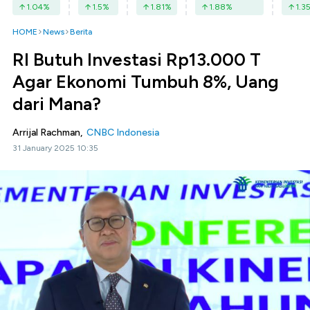
1.04
%
1.5
%
1.81
%
1.88
%
1.3
HOME
News
Berita
RI Butuh Investasi Rp13.000 T
Agar Ekonomi Tumbuh 8%, Uang
dari Mana?
Arrijal Rachman,
CNBC Indonesia
31 January 2025 10:35