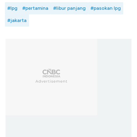
#lpg
#pertamina
#libur panjang
#pasokan lpg
#jakarta