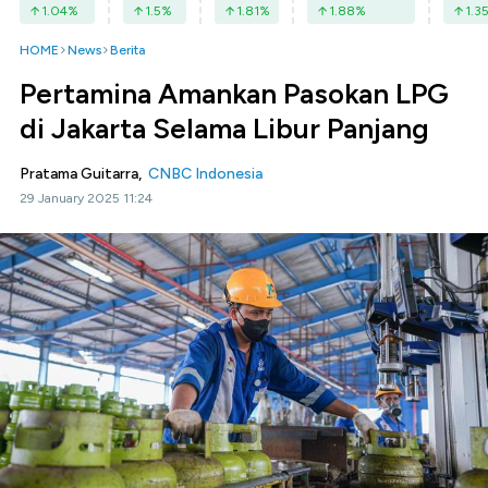
1.04
%
1.5
%
1.81
%
1.88
%
1.3
HOME
News
Berita
Pertamina Amankan Pasokan LPG
di Jakarta Selama Libur Panjang
Pratama Guitarra,
CNBC Indonesia
29 January 2025 11:24