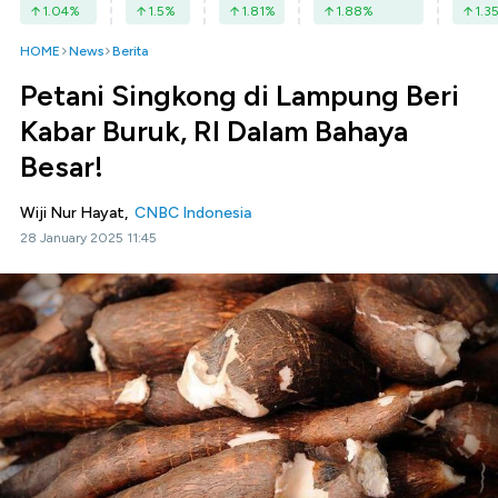
1.04
%
1.5
%
1.81
%
1.88
%
1.3
HOME
News
Berita
Petani Singkong di Lampung Beri
Kabar Buruk, RI Dalam Bahaya
Besar!
Wiji Nur Hayat,
CNBC Indonesia
28 January 2025 11:45