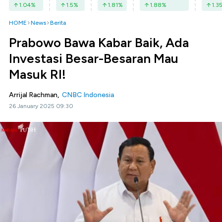
1.04
%
1.5
%
1.81
%
1.88
%
1.3
HOME
News
Berita
Prabowo Bawa Kabar Baik, Ada
Investasi Besar-Besaran Mau
Masuk RI!
Arrijal Rachman,
CNBC Indonesia
26 January 2025 09:30