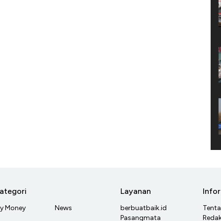
ategori
Layanan
Info
y Money
News
berbuatbaik.id
Tent
Pasangmata
Redak