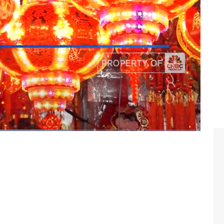
ar kayu 2025
#imlek
#china
#tahun baru china