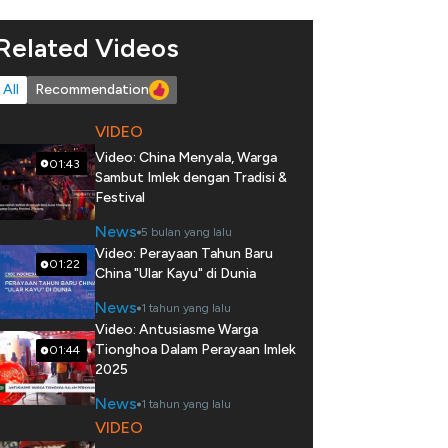
Related Videos
All
Recommendation
VIDEO
Video: China Menyala, Warga
01:43
Sambut Imlek dengan Tradisi &
Festival
News
5 bulan yang lalu
Video: Perayaan Tahun Baru
01:22
China "Ular Kayu" di Dunia
News
1 tahun yang lalu
Video: Antusiasme Warga
Tionghoa Dalam Perayaan Imlek
01:44
2025
News
1 tahun yang lalu
VIDEO