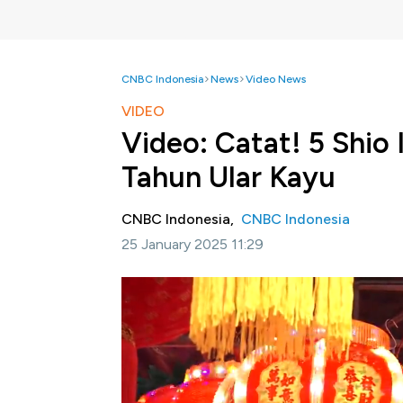
CNBC Indonesia
News
Video News
VIDEO
Video: Catat! 5 Shio 
Tahun Ular Kayu
CNBC Indonesia,
CNBC Indonesia
25 January 2025 11:29
Jakarta, CNBC Indonesia -
Berdasarkan ka
Tahun Ular Kayu akan dimulai pada tanggal 2
Beberapa pemilik shio diprediksi akan memilik
Lantas apa sajakah itu? Berikut paparannya 