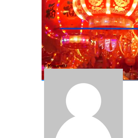
Bagikan:
#tahun ular kayu
#ular kayu
#tahun ul