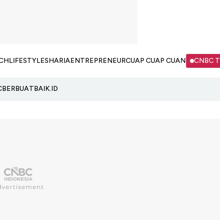
CH
LIFESTYLE
SHARIA
ENTREPRENEUR
CUAP CUAP CUAN
CNBC 
C
BERBUATBAIK.ID