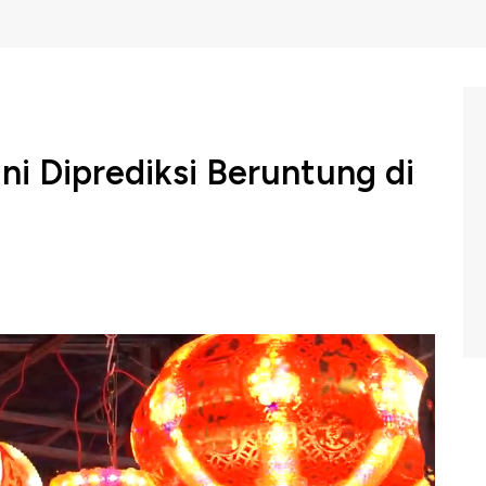
Ini Diprediksi Beruntung di
lender China, tahun 2025 merupakan tahun Ular Kayu.
9 Januari 2025.
i peluang unik dalam hal kesehatan, kekayaan, dan karier.
dilansir Economics Times.