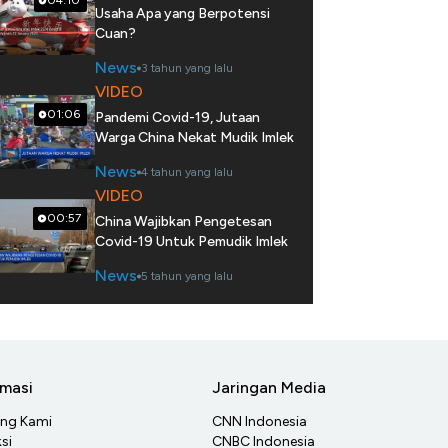
04:10
Usaha Apa yang Berpotensi
Cuan?
News
3 tahun yang lalu
VIDEO
01:06
Pandemi Covid-19, Jutaan
Warga China Nekat Mudik Imlek
News
4 tahun yang lalu
VIDEO
00:57
China Wajibkan Pengetesan
Covid-19 Untuk Pemudik Imlek
News
5 tahun yang lalu
rmasi
Jaringan Media
ang Kami
CNN Indonesia
si
CNBC Indonesia