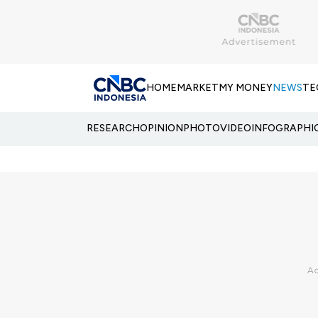
HOME
MARKET
MY MONEY
NEWS
TE
RESEARCH
OPINION
PHOTO
VIDEO
INFOGRAPHI