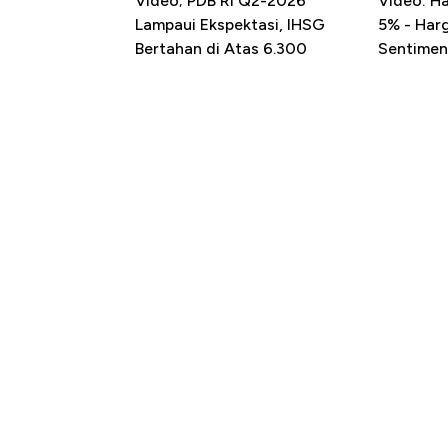
Video; PDB RI Q2-2026
Video: H
Lampaui Ekspektasi, IHSG
5% - Har
Bertahan di Atas 6.300
Sentimen