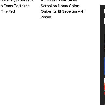
arga Minyak Ambruk
Video:Prabowo Akan
ga Emas Tertekan
Serahkan Nama Calon
 The Fed
Gubernur BI Sebelum Akhir
Pekan