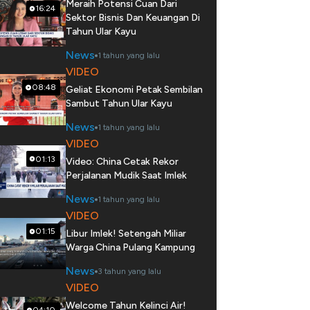
Meraih Potensi Cuan Dari
16:24
Sektor Bisnis Dan Keuangan Di
Tahun Ular Kayu
News
1 tahun yang lalu
VIDEO
08:48
Geliat Ekonomi Petak Sembilan
Sambut Tahun Ular Kayu
News
1 tahun yang lalu
VIDEO
01:13
Video: China Cetak Rekor
Perjalanan Mudik Saat Imlek
News
1 tahun yang lalu
VIDEO
01:15
Libur Imlek! Setengah Miliar
Warga China Pulang Kampung
News
3 tahun yang lalu
VIDEO
Welcome Tahun Kelinci Air!