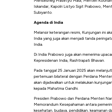
Mensesneg Prasetyo Hadi, Menteri Koordi
Iskandar, Kapolri Listyo Sigit Prabowo, Men
Subiyanto.
Agenda di India
Melansir keterangan resmi, Kunjungan ini 
India yang juga akan menjadi tanda peringa
India.
Di India Prabowo juga akan menerima upaca
Kepresidenan India, Rashtrapati Bhavan.
Pada tanggal 25 Januari 2025 akan melanju
pertemuan bilateral dengan Perdana Menter
akan dijadwalkan untuk melakukan kunjunga
kepada Mahatma Gandhi.
Presiden Prabowo dan Perdana Menteri Nar
Memorandum Kesepahaman antara pemerintah
kesehatan, budaya, pendidikan, keamanan da