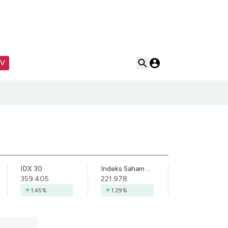
TV
IDX 30
Indeks Saham Syariah Indonesia
359.405
221.978
1.45
%
1.29
%