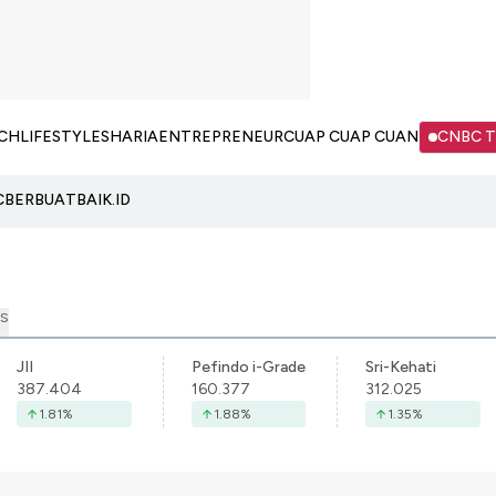
CH
LIFESTYLE
SHARIA
ENTREPRENEUR
CUAP CUAP CUAN
CNBC 
C
BERBUATBAIK.ID
S
JII
Pefindo i-Grade
Sri-Kehati
387.404
160.377
312.025
1.81
%
1.88
%
1.35
%