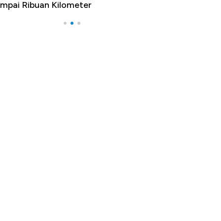
mpai Ribuan Kilometer
Melancong Luar 