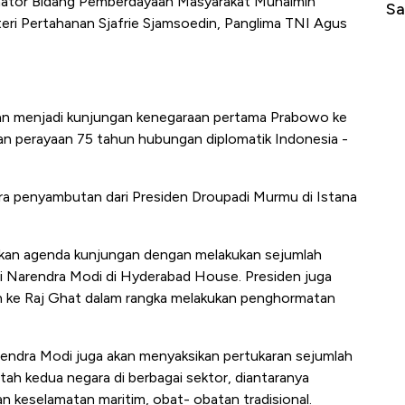
nator Bidang Pemberdayaan Masyarakat Muhaimin
di Jaman Dulu
Sa
teri Pertahanan Sjafrie Sjamsoedin, Panglima TNI Agus
akan menjadi kunjungan kenegaraan pertama Prabowo ke
tan perayaan 75 tahun hubungan diplomatik Indonesia -
ra penyambutan dari Presiden Droupadi Murmu di Istana
tkan agenda kunjungan dengan melakukan sejumlah
i Narendra Modi di Hyderabad House. Presiden juga
n ke Raj Ghat dalam rangka melakukan penghormatan
endra Modi juga akan menyaksikan pertukaran sejumlah
 kedua negara di berbagai sektor, diantaranya
n keselamatan maritim, obat- obatan tradisional.