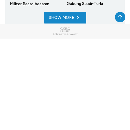
Gabung Saudi-Turki
Militer Besar-besaran
SHOW MORE
Home
Market
My Money
News
Tech
Lifestyle
Sharia
Entrepreneur
Cuap Cuap Cuan
Research
Opinion
Photo
Video
Infographic
Berbuatbaik.id
CNBC TV