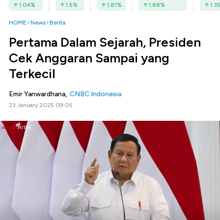
1.04
%
1.5
%
1.81
%
1.88
%
1.3
HOME
News
Berita
Pertama Dalam Sejarah, Presiden
Cek Anggaran Sampai yang
Terkecil
Emir Yanwardhana,
CNBC Indonesia
23 January 2025 09:05