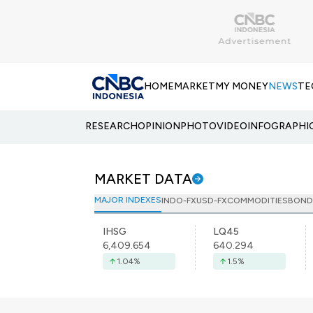
HOME
MARKET
MY MONEY
NEWS
TE
RESEARCH
OPINION
PHOTO
VIDEO
INFOGRAPHI
MARKET DATA
MAJOR INDEXES
INDO-FX
USD-FX
COMMODITIES
BOND
IHSG
LQ45
6,409.654
640.294
1.04
%
1.5
%