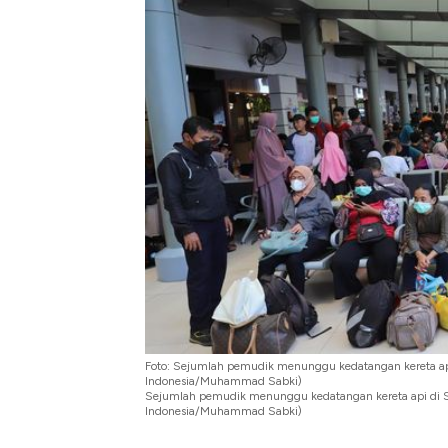
Tembaga Terbang ke Zona B
Foto: Sejumlah pemudik menunggu kedatangan kereta api 
Indonesia/Muhammad Sabki)
Sejumlah pemudik menunggu kedatangan kereta api di St
Indonesia/Muhammad Sabki)