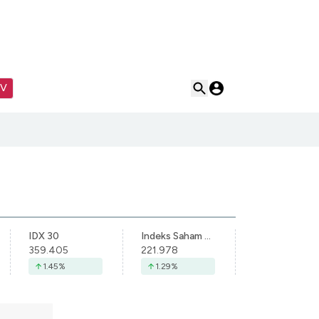
TV
IDX 30
Indeks Saham Syariah Indonesia
359.405
221.978
1.45
%
1.29
%