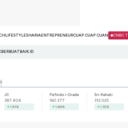
CH
LIFESTYLE
SHARIA
ENTREPRENEUR
CUAP CUAP CUAN
CNBC 
C
BERBUATBAIK.ID
S
JII
Pefindo i-Grade
Sri-Kehati
387.404
160.377
312.025
1.81
%
1.88
%
1.35
%