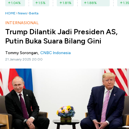
1.04
%
1.5
%
1.81
%
1.88
%
1.3
HOME
News
Berita
INTERNASIONAL
Trump Dilantik Jadi Presiden AS,
Putin Buka Suara Bilang Gini
Tommy Sorongan,
CNBC Indonesia
21 January 2025 20:00