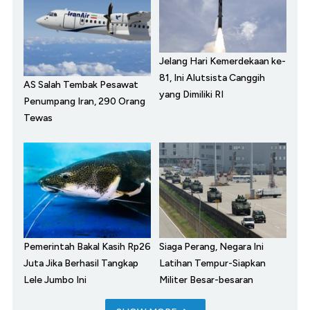
Jelang Hari Kemerdekaan ke-
81, Ini Alutsista Canggih
AS Salah Tembak Pesawat
yang Dimiliki RI
Penumpang Iran, 290 Orang
Tewas
Pemerintah Bakal Kasih Rp26
Siaga Perang, Negara Ini
Juta Jika Berhasil Tangkap
Latihan Tempur-Siapkan
Lele Jumbo Ini
Militer Besar-besaran