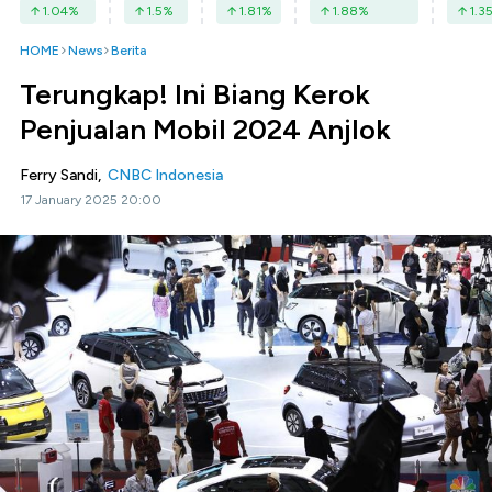
1.04
%
1.5
%
1.81
%
1.88
%
1.3
HOME
News
Berita
Terungkap! Ini Biang Kerok
Penjualan Mobil 2024 Anjlok
Ferry Sandi,
CNBC Indonesia
17 January 2025 20:00