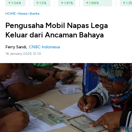
1.04
%
1.5
%
1.81
%
1.88
%
1.3
HOME
News
Berita
Pengusaha Mobil Napas Lega
Keluar dari Ancaman Bahaya
Ferry Sandi,
CNBC Indonesia
16 January 2025 12:10