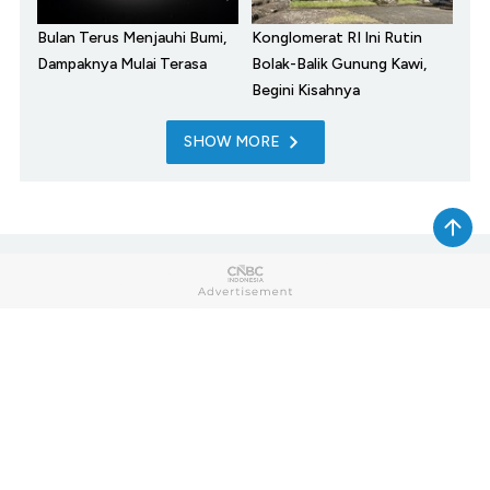
Bulan Terus Menjauhi Bumi,
Konglomerat RI Ini Rutin
Dampaknya Mulai Terasa
Bolak-Balik Gunung Kawi,
Begini Kisahnya
SHOW MORE
Home
Market
My Money
News
Tech
Lifestyle
Sharia
Entrepreneur
Cuap Cuap Cuan
Research
Opinion
Photo