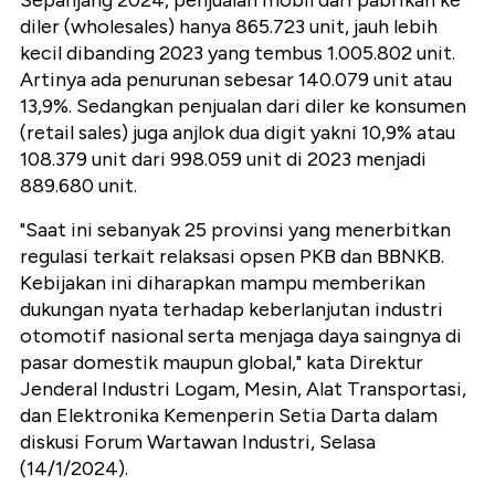
Sepanjang 2024, penjualan mobil dari pabrikan ke
diler (wholesales) hanya 865.723 unit, jauh lebih
kecil dibanding 2023 yang tembus 1.005.802 unit.
Artinya ada penurunan sebesar 140.079 unit atau
13,9%. Sedangkan penjualan dari diler ke konsumen
(retail sales) juga anjlok dua digit yakni 10,9% atau
108.379 unit dari 998.059 unit di 2023 menjadi
889.680 unit.
"Saat ini sebanyak 25 provinsi yang menerbitkan
regulasi terkait relaksasi opsen PKB dan BBNKB.
Kebijakan ini diharapkan mampu memberikan
dukungan nyata terhadap keberlanjutan industri
otomotif nasional serta menjaga daya saingnya di
pasar domestik maupun global," kata Direktur
Jenderal Industri Logam, Mesin, Alat Transportasi,
dan Elektronika Kemenperin Setia Darta dalam
diskusi Forum Wartawan Industri, Selasa
(14/1/2024).