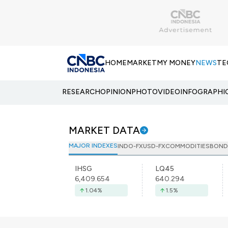
HOME
MARKET
MY MONEY
NEWS
TE
RESEARCH
OPINION
PHOTO
VIDEO
INFOGRAPHI
MARKET DATA
MAJOR INDEXES
INDO-FX
USD-FX
COMMODITIES
BOND
IHSG
LQ45
6,409.654
640.294
1.04
%
1.5
%