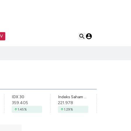
TV
IDX 30
Indeks Saham Syariah Indonesia
359.405
221.978
1.45
%
1.29
%