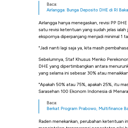
Baca:
Airlangga: Bunga Deposito DHE di RI Bakal
Airlangga hanya menegaskan, revisi PP DHE
satu revisi ketentuan yang sudah jelas iala
ekspornya diperpanjang menjadi minimal 1 ta
"Jadi nanti lagi saja ya, kita masih pembahas
Sebelumnya, Staf Khusus Menko Perekonom
DHE yang dipertimbangkan antara menurunk
yang selama ini sebesar 30% atau menaikkan
"Apakah 50% atau 75%, apakah 25%, itu masih
Sarasehan 100 Ekonom Indonesia di Menara 
Baca:
Berkat Program Prabowo, Multifinance Ba
Raden menekankan, perubahan ketentuan ini