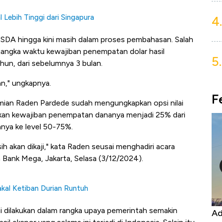
 Lebih Tinggi dari Singapura
4.
 SDA hingga kini masih dalam proses pembahasan. Salah
h jangka waktu kewajiban penempatan dolar hasil
5.
hun, dari sebelumnya 3 bulan.
an," ungkapnya.
F
ian Raden Pardede sudah mengungkapkan opsi nilai
an kewajiban penempatan dananya menjadi 25% dari
nya ke level 50-75%.
 akan dikaji," kata Raden seusai menghadiri acara
Bank Mega, Jakarta, Selasa (3/12/2024).
kal Ketiban Durian Runtuh
 dilakukan dalam rangka upaya pemerintah semakin
Kongo Tutup Keran Ekspor, Harga
Ad