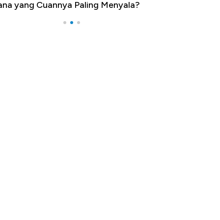
na yang Cuannya Paling Menyala?
Pengangguran Te