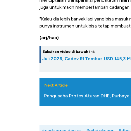
menciptakan transparansi pencatatan nilai has
juga untuk makin mempertambah cadangan de
"Kalau dia lebih banyak lagi yang bisa masuk m
punya instrumen untuk bisa tetap membuat, 
(arj/haa)
Saksikan video di bawah ini:
Juli 2026, Cadev RI Tembus USD 145,3 Mi
Next Article
Pengusaha Protes Aturan DHE, Purbaya: 
#cadangan devisa
#nilai ekspor
#dhe