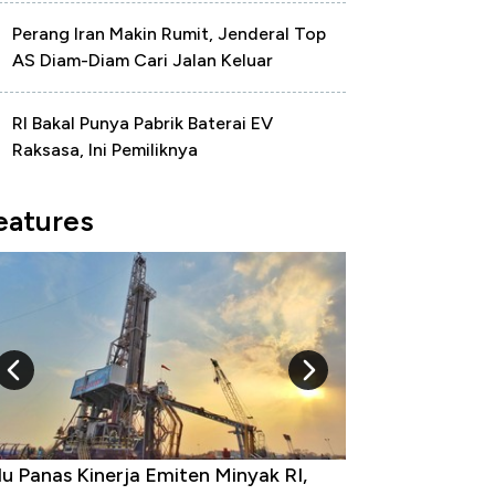
Perang Iran Makin Rumit, Jenderal Top
AS Diam-Diam Cari Jalan Keluar
RI Bakal Punya Pabrik Baterai EV
Raksasa, Ini Pemiliknya
eatures
u Panas Kinerja Emiten Minyak RI,
10 Provinsi den