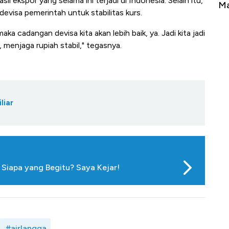
il ekspor yang selama ini terjadi di Indonesia. Selain itu,
Tembaga Terbang ke Zona Berbahaya
Ma
visa pemerintah untuk stabilitas kurs.
aka cadangan devisa kita akan lebih baik, ya. Jadi kita jadi
menjaga rupiah stabil," tegasnya.
liar
Siapa yang Begitu? Saya Kejar!
#airlangga