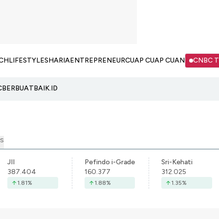
CH
LIFESTYLE
SHARIA
ENTREPRENEUR
CUAP CUAP CUAN
CNBC 
C
BERBUATBAIK.ID
S
JII
Pefindo i-Grade
Sri-Kehati
387.404
160.377
312.025
1.81
%
1.88
%
1.35
%