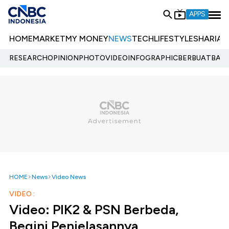
APPS
HOME
MARKET
MY MONEY
NEWS
TECH
LIFESTYLE
SHARIA
E
RESEARCH
OPINION
PHOTO
VIDEO
INFOGRAPHIC
BERBUATBAIK.
HOME
News
Video News
VIDEO :
Video: PIK2 & PSN Berbeda,
Begini Penjelasannya