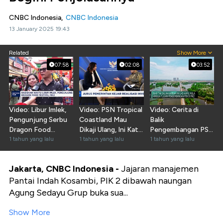
CNBC Indonesia,
CNBC Indonesia
13 January 2025 19:43
Related
Show More
07:58
02:08
03:52
Video: Libur Imlek,
Video: PSN Tropical
Video: Cerita di
Pengunjung Serbu
Coastland Mau
Balik
Dragon Food
Dikaji Ulang, Ini Kata
Pengembangan PSN
Festival PIK2
1 tahun yang lalu
Pemerintah
1 tahun yang lalu
di PIK2
1 tahun yang lalu
Jakarta, CNBC Indonesia -
Jajaran manajemen
Pantai Indah Kosambi, PIK 2 dibawah naungan
Agung Sedayu Grup buka sua...
Show More