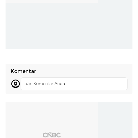
Komentar
Tulis Komentar Anda...