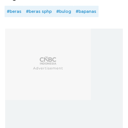
#beras
#beras sphp
#bulog
#bapanas