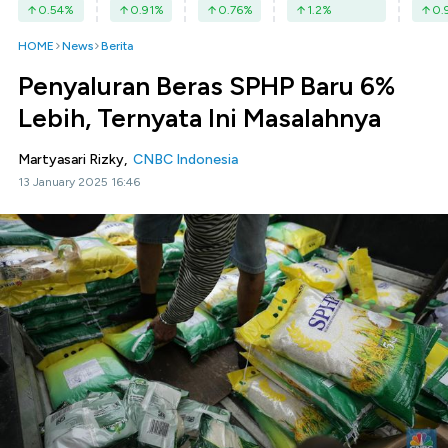
0.54
%
0.91
%
0.76
%
1.2
%
0.
HOME
News
Berita
Penyaluran Beras SPHP Baru 6%
Lebih, Ternyata Ini Masalahnya
Martyasari Rizky,
CNBC Indonesia
13 January 2025 16:46