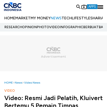
APPS
HOME
MARKET
MY MONEY
NEWS
TECH
LIFESTYLE
SHARIA
E
RESEARCH
OPINION
PHOTO
VIDEO
INFOGRAPHIC
BERBUATBAIK.
HOME
News
Video News
VIDEO
Video: Resmi Jadi Pelatih, Kluivert
Bertemu 5 Pemain Timnas