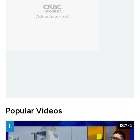
Popular Videos
1.
07:40