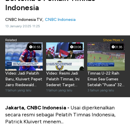
Indonesia
CNBC Indonesia TV,
CNBC Indonesia
13 January 2025 11:25
Related
Show More
00:55
03:08
01:38
Video: Jadi Pelatih
Video: Resmi Jadi
Timnas U-22 Raih
Baru, Kluivert Pepet
Pelatih Timnas, Ini
Emas Sea Games
Jairo Riedewald
Sederet Target
Setelah "Puasa" 32
Untuk Timnas
1 tahun yang lalu
Kluivert
1 tahun yang lalu
Tahun
3 tahun yang lalu
Jakarta, CNBC Indonesia -
Usai diperkenalkan
secara resmi sebagai Pelatih Timnas Indonesia,
Patrick Kluivert menem...