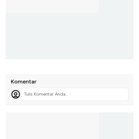
Komentar
Tulis Komentar Anda...