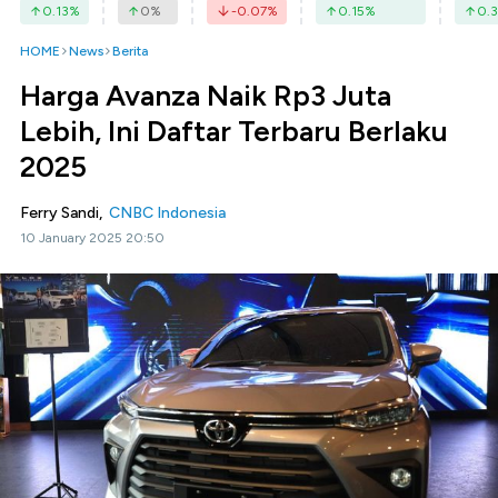
0.13
%
0
%
-0.07
%
0.15
%
0.3
HOME
News
Berita
Harga Avanza Naik Rp3 Juta
Lebih, Ini Daftar Terbaru Berlaku
2025
Ferry Sandi,
CNBC Indonesia
10 January 2025 20:50