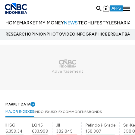
APPS
HOME
MARKET
MY MONEY
NEWS
TECH
LIFESTYLE
SHARIA
E
RESEARCH
OPINION
PHOTO
VIDEO
INFOGRAPHIC
BERBUATBAIK.
MARKET DATA
MAJOR INDEXES
INDO-FX
USD-FX
COMMODITIES
BONDS
IHSG
LQ45
JII
Pefindo i-Grade
Sri-Ke
6,359.34
633.999
382.845
158.307
308.