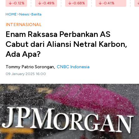
-0.12
%
-0.49
%
-0.68
%
-0.41
%
HOME
News
Berita
INTERNASIONAL
Enam Raksasa Perbankan AS
Cabut dari Aliansi Netral Karbon,
Ada Apa?
Tommy Patrio Sorongan,
CNBC Indonesia
09 January 2025 16:00