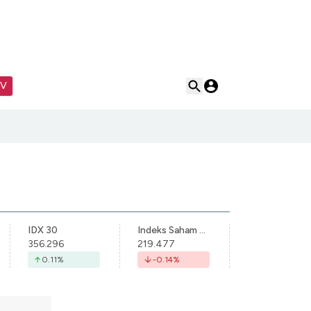
TV
IDX 30
Indeks Saham Syariah Indonesia
356.296
219.477
0.11
%
-0.14
%