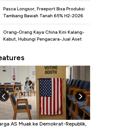
Pasca Longsor, Freeport Bisa Produksi
Tambang Bawah Tanah 65% H2-2026
Orang-Orang Kaya China Kini Kalang-
Kabut, Hubungi Pengacara-Jual Aset
eatures
rga AS Muak ke Demokrat-Republik,
Tak Perlu Bom Nu