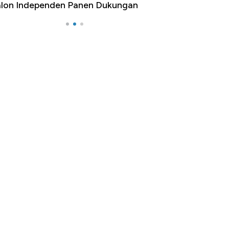
lon Independen Panen Dukungan
yang Bikin Dunia