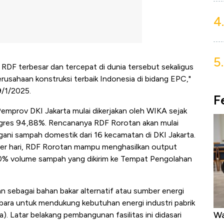
4.
5.
DF terbesar dan tercepat di dunia tersebut sekaligus
usahaan konstruksi terbaik Indonesia di bidang EPC,"
9/1/2025.
F
emprov DKI Jakarta mulai dikerjakan oleh WIKA sejak
ogres 94,88%. Rencananya RDF Rorotan akan mulai
ani sampah domestik dari 16 kecamatan di DKI Jakarta.
per hari, RDF Rorotan mampu menghasilkan output
0% volume sampah yang dikirim ke Tempat Pengolahan
n sebagai bahan bakar alternatif atau sumber energi
 bara untuk mendukung kebutuhan energi industri pabrik
Harga Emas Mengamuk 4% dalam 24
Wa
). Latar belakang pembangunan fasilitas ini didasari