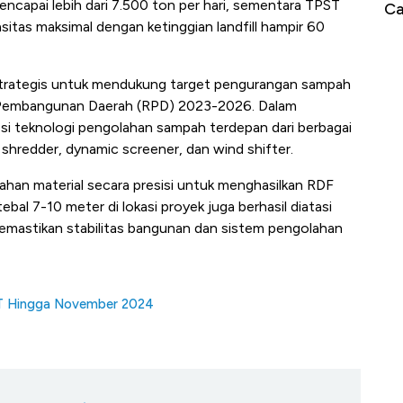
capai lebih dari 7.500 ton per hari, sementara TPST
Jam, ke Level Tertinggi 50 Hari!
Ca
itas maksimal dengan ketinggian landfill hampir 60
 strategis untuk mendukung target pengurangan sampah
a Pembangunan Daerah (RPD) 2023-2026. Dalam
teknologi pengolahan sampah terdepan dari berbagai
 shredder, dynamic screener, dan wind shifter.
han material secara presisi untuk menghasilkan RDF
ebal 7-10 meter di lokasi proyek juga berhasil diatasi
memastikan stabilitas bangunan dan sistem pengolahan
6 T Hingga November 2024