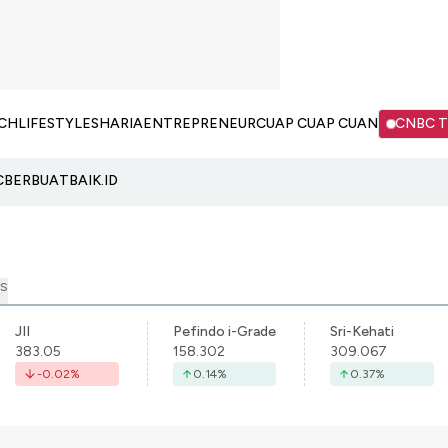
CH
LIFESTYLE
SHARIA
ENTREPRENEUR
CUAP CUAP CUAN
CNBC 
C
BERBUATBAIK.ID
S
JII
Pefindo i-Grade
Sri-Kehati
383.05
158.302
309.067
-0.02
%
0.14
%
0.37
%