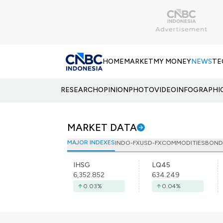
HOME
MARKET
MY MONEY
NEWS
TE
RESEARCH
OPINION
PHOTO
VIDEO
INFOGRAPHI
MARKET DATA
MAJOR INDEXES
INDO-FX
USD-FX
COMMODITIES
BOND
IHSG
LQ45
6,352.852
634.249
0.03
%
0.04
%