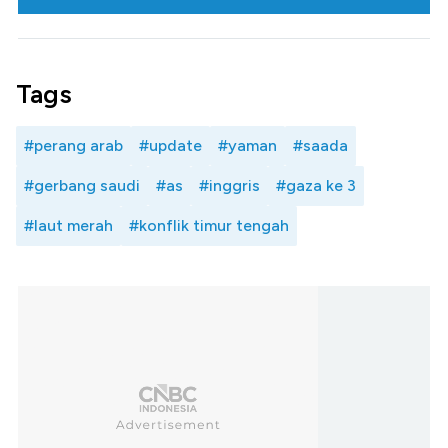
Tags
#perang arab
#update
#yaman
#saada
#gerbang saudi
#as
#inggris
#gaza ke 3
#laut merah
#konflik timur tengah