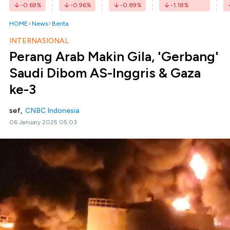
-0.69
%
-0.96
%
-0.89
%
-1.18
%
HOME
News
Berita
INTERNASIONAL
Perang Arab Makin Gila, 'Gerbang'
Saudi Dibom AS-Inggris & Gaza
ke-3
sef,
CNBC Indonesia
06 January 2025 05:03