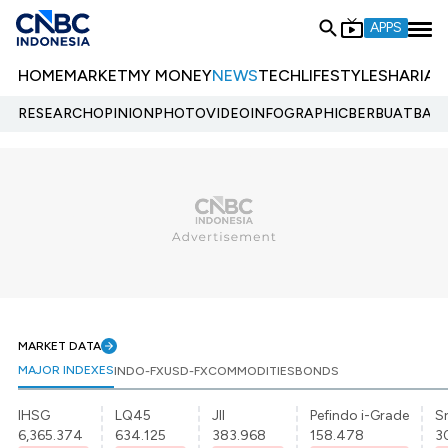
APPS
HOME
MARKET
MY MONEY
NEWS
TECH
LIFESTYLE
SHARIA
E
RESEARCH
OPINION
PHOTO
VIDEO
INFOGRAPHIC
BERBUATBAIK.
MARKET DATA
MAJOR INDEXES
INDO-FX
USD-FX
COMMODITIES
BONDS
IHSG
LQ45
JII
Pefindo i-Grade
Sr
6,365.374
634.125
383.968
158.478
3