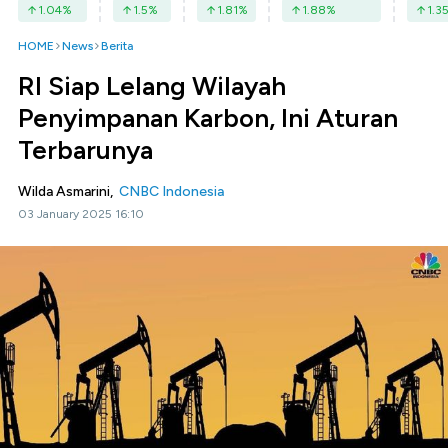
1.04
%
1.5
%
1.81
%
1.88
%
1.3
HOME
News
Berita
RI Siap Lelang Wilayah
Penyimpanan Karbon, Ini Aturan
Terbarunya
Wilda Asmarini,
CNBC Indonesia
03 January 2025 16:10