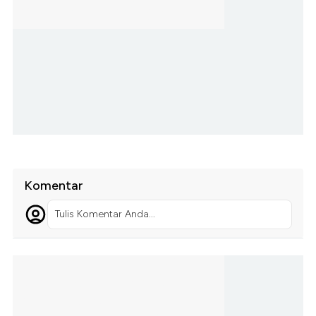
Komentar
Tulis Komentar Anda...