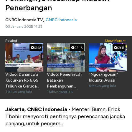
Penerbangan
CNBC Indonesia TV,
CNBC Indonesia
03 January 2025 14:22
Related
Show More
01:33
02:18
09:16
VIdeo: Danantara
Video: Pemerintah
''Ngos-ngosan''
Kucurkan Rp 6,65
Batalkan
Industri Aviasi
Triliun ke Garuda
Pembangunan
6 tahun yang lalu
Indonesia
1 tahun yang lalu
Terminal 4 Bandara
1 tahun yang lalu
Soetta
Jakarta, CNBC Indonesia -
Menteri Bumn, Erick
Thohir menyoroti pentingnya perencanaan jangka
panjang, untuk pengem...