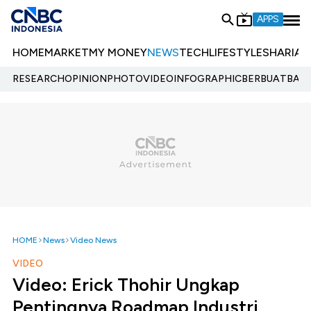
APPS
HOME
MARKET
MY MONEY
NEWS
TECH
LIFESTYLE
SHARIA
E
RESEARCH
OPINION
PHOTO
VIDEO
INFOGRAPHIC
BERBUATBAIK.
HOME
News
Video News
VIDEO
Video: Erick Thohir Ungkap
Pentingnya Roadmap Industri