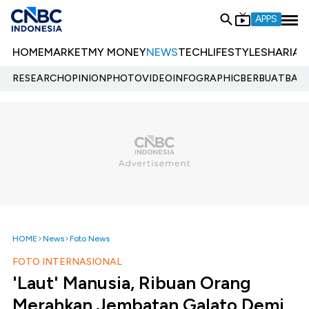
APPS
HOME
MARKET
MY MONEY
NEWS
TECH
LIFESTYLE
SHARIA
E
RESEARCH
OPINION
PHOTO
VIDEO
INFOGRAPHIC
BERBUATBAIK.
HOME
News
Foto News
FOTO INTERNASIONAL
'Laut' Manusia, Ribuan Orang
Merahkan Jembatan Galato Demi