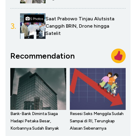
Saat Prabowo Tinjau Alutsista
5 Photos
3.
Canggih BRIN, Drone hingga
Satelit
Recommendation
Bank-Bank Diminta Siaga
Resesi Seks Menggila Sudah
Hadapi Petaka Besar,
Sampai di RI, Terungkap
Korbannya Sudah Banyak
Alasan Sebenarnya