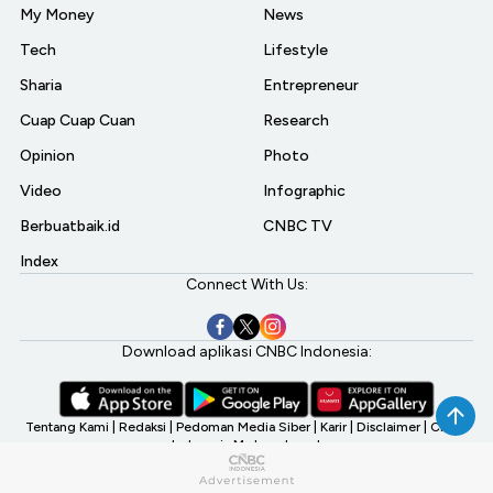
My Money
News
Tech
Lifestyle
Sharia
Entrepreneur
Cuap Cuap Cuan
Research
Opinion
Photo
Video
Infographic
Berbuatbaik.id
CNBC TV
Index
Connect With Us:
Download aplikasi CNBC Indonesia:
Tentang Kami
|
Redaksi
|
Pedoman Media Siber
|
Karir
|
Disclaimer
|
CNBC
Indonesia My Investment
©2026 CNBC Indonesia, A Transmedia Company