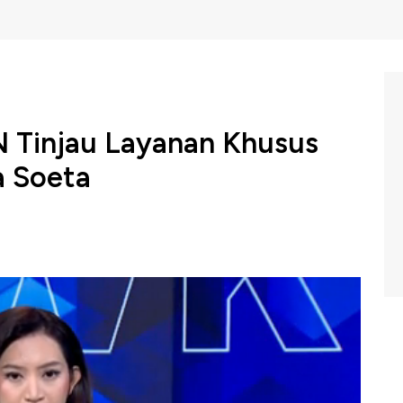
 Tinjau Layanan Khusus
a Soeta
no Hatta menyiapkan berbagai layanan khusus untuk
n Umrah. Pemerintah menyiapkan terminal 2F, sebagai
engan koneksi langsung Jakarta - Jeddah.
C Indonesia (Kamis, 02/01/2025) berikut ini.