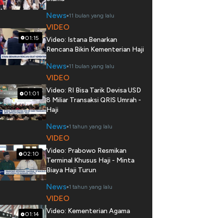
News
11 bulan yang lalu
VIDEO
01:15
Video: Istana Benarkan
Rencana Bikin Kementerian Haji
News
11 bulan yang lalu
VIDEO
Video: RI Bisa Tarik Devisa USD
01:01
8 Miliar Transaksi QRIS Umrah -
Haji
News
1 tahun yang lalu
VIDEO
Video: Prabowo Resmikan
02:10
Terminal Khusus Haji - Minta
Biaya Haji Turun
News
1 tahun yang lalu
VIDEO
Video: Kementerian Agama
01:14