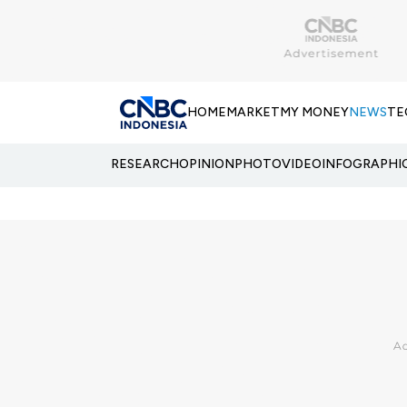
HOME
MARKET
MY MONEY
NEWS
TE
RESEARCH
OPINION
PHOTO
VIDEO
INFOGRAPHI