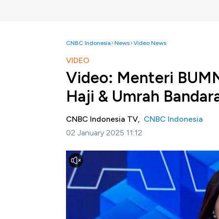
CNBC Indonesia
News
Video News
VIDEO
Video: Menteri BUMN
Haji & Umrah Bandar
CNBC Indonesia TV,
CNBC Indonesia
02 January 2025 11:12
Jakarta, CNBC Indonesia -
Bandara Soekar
menunjang layanan bagi para jemaah Haji da
lokasi khusus penerbangan Haji dan Umrah d
Selengkapnya dalam program Squawk Box CNB