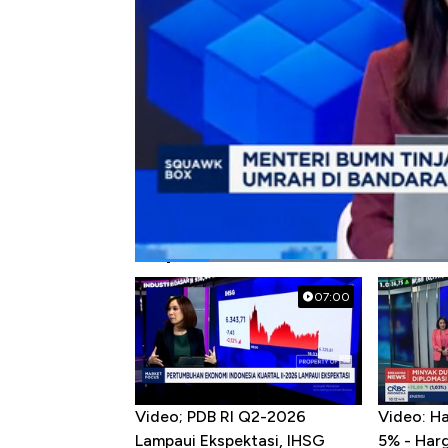
Bagikan:
#haji
#umroh
#bandara soetta
Popular Videos
07:00
Video; PDB RI Q2-2026
Video: H
Lampaui Ekspektasi, IHSG
5% - Har