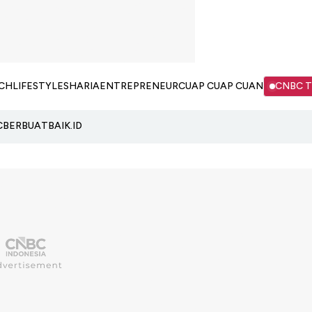
CH
LIFESTYLE
SHARIA
ENTREPRENEUR
CUAP CUAP CUAN
CNBC 
C
BERBUATBAIK.ID