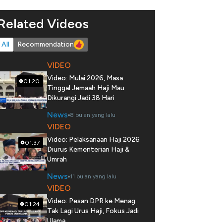
Related Videos
All
Recommendation
VIDEO
Video: Mulai 2026, Masa
01:20
Tinggal Jemaah Haji Mau
Dikurangi Jadi 38 Hari
News
8 bulan yang lalu
VIDEO
Video: Pelaksanaan Haji 2026
01:37
Diurus Kementerian Haji &
Umrah
News
11 bulan yang lalu
VIDEO
Video: Pesan DPR ke Menag:
01:24
Tak Lagi Urus Haji, Fokus Jadi
Ulama