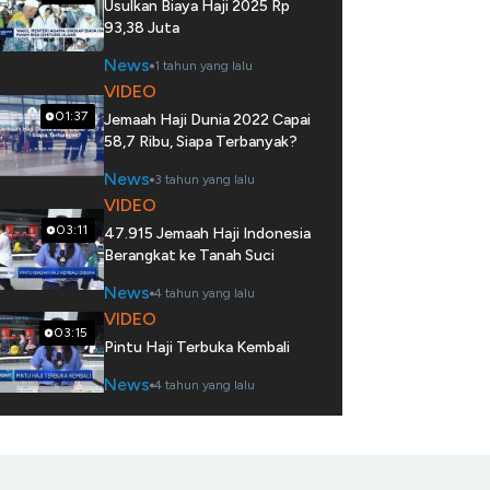
Usulkan Biaya Haji 2025 Rp
93,38 Juta
News
1 tahun yang lalu
VIDEO
01:37
Jemaah Haji Dunia 2022 Capai
58,7 Ribu, Siapa Terbanyak?
News
3 tahun yang lalu
VIDEO
03:11
47.915 Jemaah Haji Indonesia
Berangkat ke Tanah Suci
News
4 tahun yang lalu
VIDEO
03:15
Pintu Haji Terbuka Kembali
News
4 tahun yang lalu