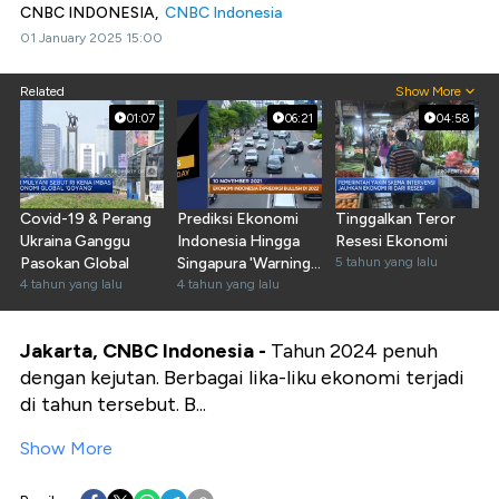
CNBC INDONESIA,
CNBC Indonesia
01 January 2025 15:00
Related
Show More
01:07
06:21
04:58
Covid-19 & Perang
Prediksi Ekonomi
Tinggalkan Teror
Ukraina Ganggu
Indonesia Hingga
Resesi Ekonomi
Pasokan Global
Singapura 'Warning'
5 tahun yang lalu
4 tahun yang lalu
Kripto
4 tahun yang lalu
Jakarta, CNBC Indonesia -
Tahun 2024 penuh
dengan kejutan. Berbagai lika-liku ekonomi terjadi
di tahun tersebut. B...
Show More