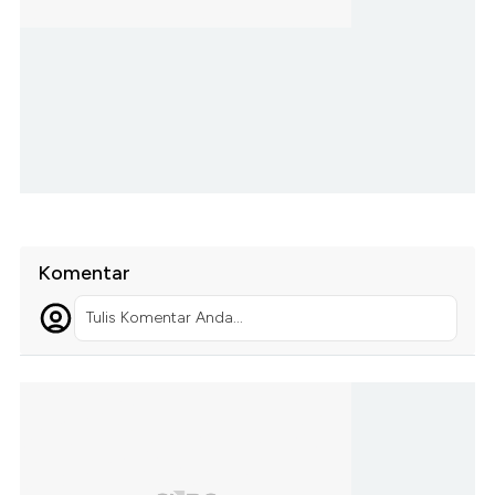
Komentar
Tulis Komentar Anda...