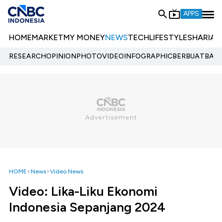
APPS
HOME
MARKET
MY MONEY
NEWS
TECH
LIFESTYLE
SHARIA
E
RESEARCH
OPINION
PHOTO
VIDEO
INFOGRAPHIC
BERBUATBAIK.
HOME
News
Video News
Video: Lika-Liku Ekonomi
Indonesia Sepanjang 2024