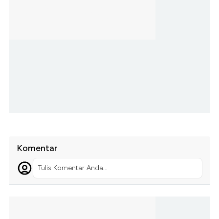
Komentar
Tulis Komentar Anda...