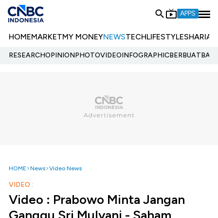
APPS
HOME
MARKET
MY MONEY
NEWS
TECH
LIFESTYLE
SHARIA
E
RESEARCH
OPINION
PHOTO
VIDEO
INFOGRAPHIC
BERBUATBAIK.
HOME
News
Video News
VIDEO :
Video : Prabowo Minta Jangan
Ganggu Sri Mulyani - Saham