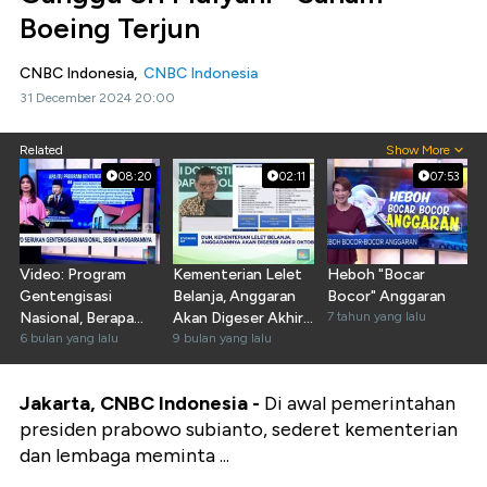
Boeing Terjun
CNBC Indonesia,
CNBC Indonesia
31 December 2024 20:00
Related
Show More
08:20
02:11
07:53
Video: Program
Kementerian Lelet
Heboh "Bocar
Gentengisasi
Belanja, Anggaran
Bocor" Anggaran
Nasional, Berapa
Akan Digeser Akhir
7 tahun yang lalu
Anggarannya?
6 bulan yang lalu
Oktober 2025
9 bulan yang lalu
Jakarta, CNBC Indonesia -
Di awal pemerintahan
presiden prabowo subianto, sederet kementerian
dan lembaga meminta ...