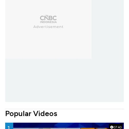
Popular Videos
1.
07:40